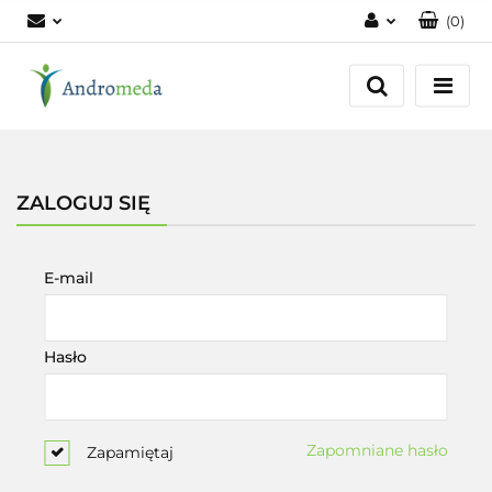
(
0
)
Zaloguj się
Zarejestruj się
Dodaj zgłoszenie
Zgody cookies
ZALOGUJ SIĘ
E-mail
Hasło
Zapomniane hasło
Zapamiętaj