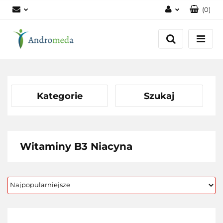
(
0
)
Zaloguj się
Zarejestruj się
Dodaj zgłoszenie
Zgody cookies
Kategorie
Szukaj
Witaminy B3 Niacyna