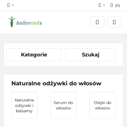
(
0
)
Zaloguj się
Zarejestruj się
Dodaj zgłoszenie
Zgody cookies
Kategorie
Szukaj
Naturalne odżywki do włosów
Naturalne
Serum do
Olejki do
odżywki i
włosów
włosów
balsamy