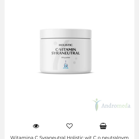
Witamina C Syraneutral Holistic wit C o neutralnym