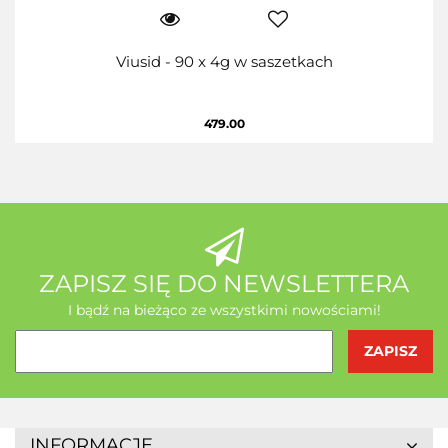
Viusid - 90 x 4g w saszetkach
479.00
ZAPISZ SIĘ DO NEWSLETTERA
I bądź na bieżąco ze wszystkimi nowościami!
INFORMACJE