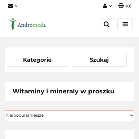
(
0
)
Zaloguj się
Zarejestruj się
Dodaj zgłoszenie
Zgody cookies
Kategorie
Szukaj
Witaminy i mineraly w proszku