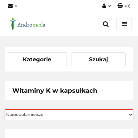
(
0
)
Zaloguj się
Zarejestruj się
Dodaj zgłoszenie
Zgody cookies
Kategorie
Szukaj
Witaminy K w kapsułkach