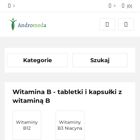
(
0
)
Zaloguj się
Zarejestruj się
Dodaj zgłoszenie
Zgody cookies
Kategorie
Szukaj
Witamina B - tabletki i kapsułki z
witaminą B
Witaminy
Witaminy
B12
B3 Niacyna