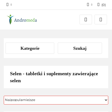
(
0
)
Zaloguj się
Zarejestruj się
Dodaj zgłoszenie
Zgody cookies
Kategorie
Szukaj
Selen - tabletki i suplementy zawierające
selen