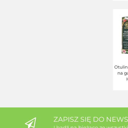
kurku
j
Otulin
na g
Mon
ZAPISZ SIĘ DO NEW
I bądź na bieżąco ze wszyst