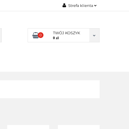
Strefa klienta
Y NATURALNE
Zaloguj się
E
Zarejestruj się
TWÓJ KOSZYK
0
Dodaj zgłoszenie
0 zł
Zgody cookies
DLA
ZDROWA
ARTYKUŁY
DOMU
ŻYWNOŚĆ,
DIETA