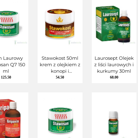
m Laurowy
Stawokost 50ml
Laurosept Olejek
san Q7 150
krem z olejkiem z
z liści laurowych i
ml
konopi i
kurkumy 30ml
żywokostem 5%
125.50
54.50
68.00
CBD