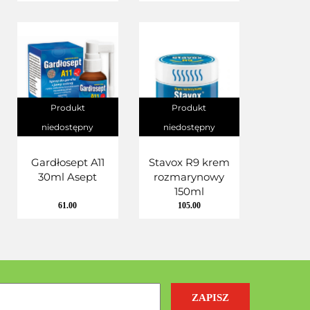
Produkt
Produkt
niedostępny
niedostępny
Gardłosept A11
Stavox R9 krem
30ml Asept
rozmarynowy
150ml
61.00
105.00