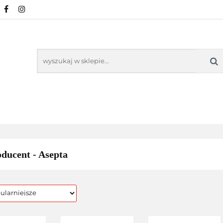
URALNE
MINERAŁY NATURALNE
SUPLEMENT
WSPARCIE ORGANIZMU
KOSMETYKI NATURALN
ZDROWA ŻYWNOŚĆ, DIETA
ARTYKUŁY
MENTY
ODPORNOŚĆ
WSPARCIE
KOSMETYKI
ALNE
ORGANIZMU
NATURALNE
ducent - Asepta