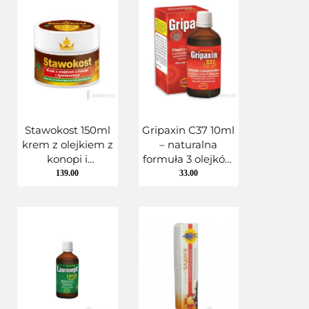
Stawokost 150ml
Gripaxin C37 10ml
krem z olejkiem z
– naturalna
konopi i
formuła 3 olejków
żywokostem 5%
eterycznych
139.00
33.00
CBD