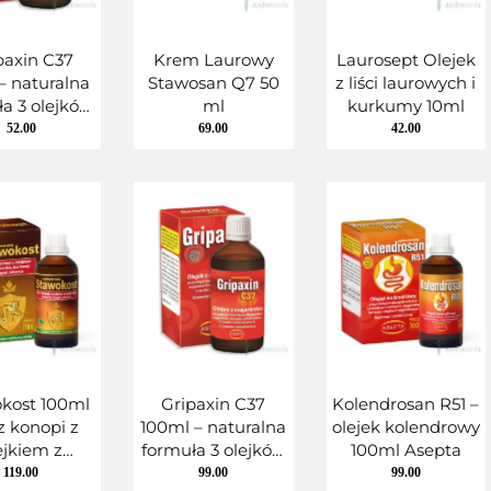
paxin C37
Krem Laurowy
Laurosept Olejek
– naturalna
Stawosan Q7 50
z liści laurowych i
a 3 olejków
ml
kurkumy 10ml
rycznych
52.00
69.00
42.00
kost 100ml
Gripaxin C37
Kolendrosan R51 –
 z konopi z
100ml – naturalna
olejek kolendrowy
ejkiem z
formuła 3 olejków
100ml Asepta
jeranku,
eterycznych
119.00
99.00
99.00