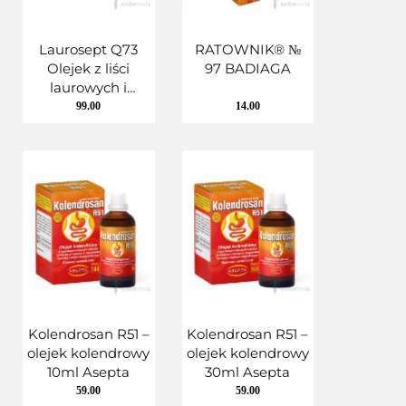
Laurosept Q73
RATOWNIK® №
Olejek z liści
97 BADIAGA
laurowych i
kurkumy 100ml
99.00
14.00
Asepta
Kolendrosan R51 –
Kolendrosan R51 –
olejek kolendrowy
olejek kolendrowy
10ml Asepta
30ml Asepta
59.00
59.00