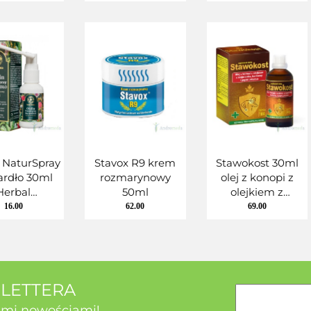
my i jagód
ałowca
 NaturSpray
Stavox R9 krem
Stawokost 30ml
ardło 30ml
rozmarynowy
olej z konopi z
Herbal
50ml
olejkiem z
asterium
majeranku,
16.00
62.00
69.00
kurkumy i jagód
jałowca
SLETTERA
kimi nowościami!