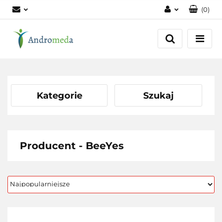
(
0
)
Zaloguj się
Zarejestruj się
Dodaj zgłoszenie
Zgody cookies
Kategorie
Szukaj
Producent - BeeYes