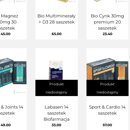
o Magnez
Bio Multiminerały
Bio Cynk 30mg
00mg 30
+ D3 28 saszetek
premium 20
aszetek
saszetek
45.00
65.00
23.40
Produkt
Produkt
niedostępny
niedostępny
 & Joints 14
Labasen 14
Sport & Cardio 14
aszetek
saszetek
saszetek
Biofarmacja
49.00
33.00
57.00