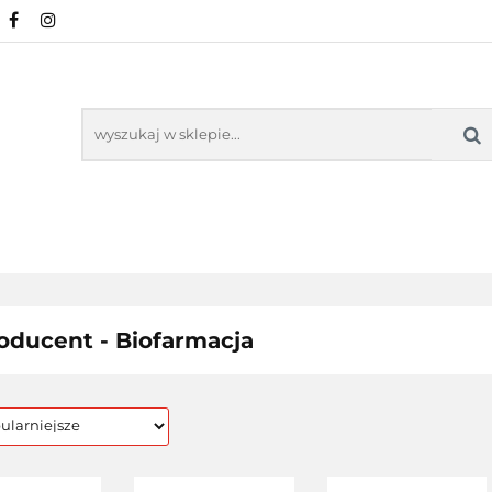
URALNE
MINERAŁY NATURALNE
SUPLEMEN
WSPARCIE ORGANIZMU
KOSMETYKI NATURA
ZDROWA ŻYWNOŚĆ, DIETA
ARTYKUŁY
ENTY
ODPORNOŚĆ
WSPARCIE
KOSMETYKI
LNE
ORGANIZMU
NATURALNE
oducent - Biofarmacja