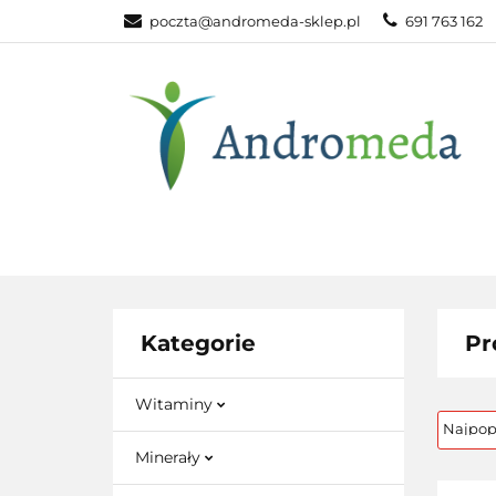
poczta@andromeda-sklep.pl
691 763 162
WITAMINY NAT
ODPORNOŚĆ
DLA DOMU
WITAMINY
MINERAŁY
SUPLEM
NATURALNE
NATURALNE
NATURA
Kategorie
Pr
Witaminy
Minerały