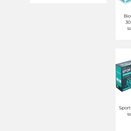
Bi
3
s
Sport
s