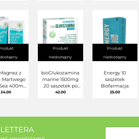
Produkt
Produkt
Produkt
edostępny
niedostępny
niedostępny
 Magnez z
bioGlukozamina
Energy 10
a Martwego
marine 1500mg
saszetek
 Sea 400mg
20 saszetek po
Biofarmacja
saszetek
2,2g
24.00
42.00
25.00
SLETTERA
kimi nowościami!