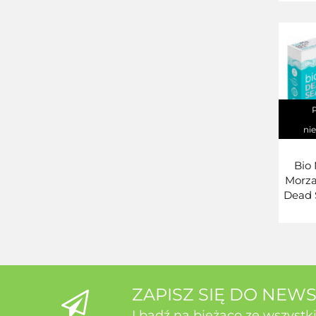
ni
Bio
Morz
Dead
7 
ZAPISZ SIĘ DO NEW
I bądź na bieżąco ze wszyst