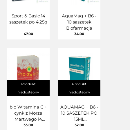
Sport & Basic 14
AquaMag + B6 -
saszetek po 4,25g
10 saszetek
Biofarmacja
47.00
34.00
Produkt
Produkt
niedostępny
niedostępny
bio Witamina C +
AQUAMAG + B6 -
cynk z Morza
10 SASZETEK PO
Martwego 14
15ML
saszetek
BIOFARMACJA
33.00
32.00