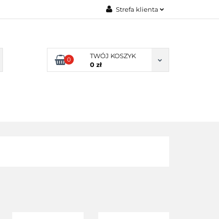
Strefa klienta
TY NATURALNE
Zaloguj się
LNE
Zarejestruj się
TWÓJ KOSZYK
0
Dodaj zgłoszenie
0 zł
Zgody cookies
DLA
ZDROWA
ARTYKUŁY
DOMU
ŻYWNOŚĆ,
DIETA