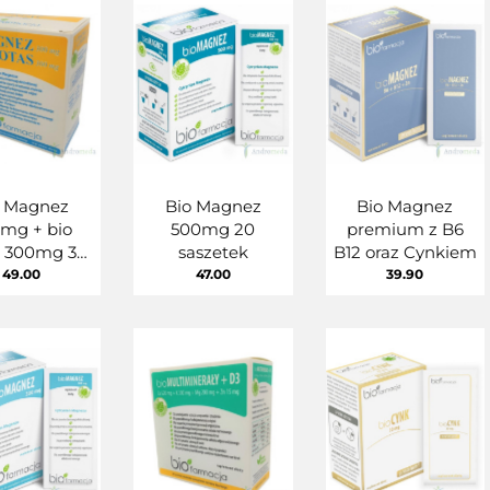
o Magnez
Bio Magnez
Bio Magnez
mg + bio
500mg 20
premium z B6
s 300mg 30
saszetek
B12 oraz Cynkiem
Biofarmacja
49.00
47.00
39.90