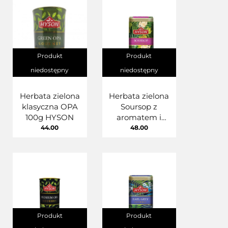
Produkt
Produkt
niedostępny
niedostępny
Herbata zielona
Herbata zielona
klasyczna OPA
Soursop z
100g HYSON
aromatem i
owocami
44.00
48.00
flaszowca 100g
Hyson Sourspo
Gourmet
Produkt
Produkt