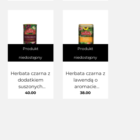
Dream
Produkt
Produkt
niedostępny
niedostępny
Herbata czarna z
Herbata czarna z
dodatkiem
lawendą o
suszonych
aromacie
owoców
bergamoty 100g
40.00
38.00
egzotycznych
Hyson Sweet
100g Hyson Exotic
Secrets Gourmet
Fruits