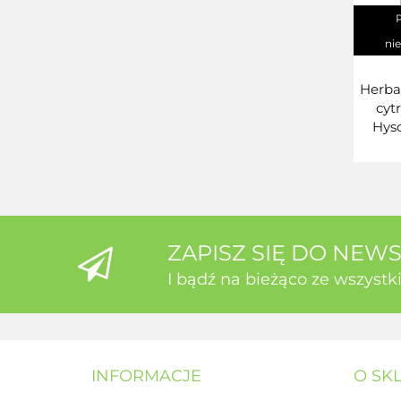
ni
Herba
cyt
Hys
ZAPISZ SIĘ DO NEW
I bądź na bieżąco ze wszyst
INFORMACJE
O SK