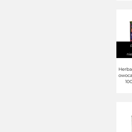
ni
Herba
owoca
10
For