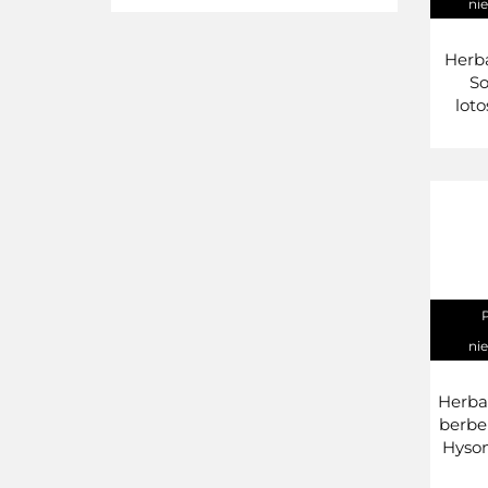
ni
Herba
So
lot
Hys
G
ni
Herba
berbe
Hyso