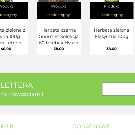
Produkt
Produkt
Produkt
edostępny
niedostępny
niedostępny
ta zielona z
Herbata czarna
Herbata zielona
ryną 100g
Gourmet kolekcja
klasyczna 100g
on Lemon
60 torebek Hyson
40.00
38.00
38.00
SLETTERA
kimi nowościami!
LEPIE
DODATKOWE