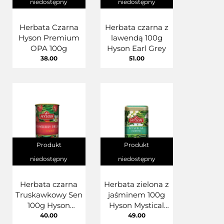
niedostępny
niedostępny
Herbata Czarna
Herbata czarna z
Hyson Premium
lawendą 100g
OPA 100g
Hyson Earl Grey
38.00
51.00
Produkt
Produkt
niedostępny
niedostępny
Herbata czarna
Herbata zielona z
Truskawkowy Sen
jaśminem 100g
100g Hyson
Hyson Mystical
Strawberry
Jasmine Gourmet
40.00
49.00