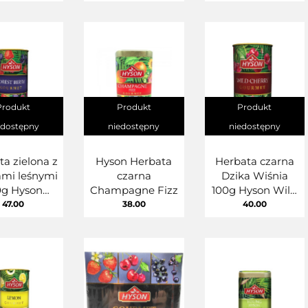
Hyson Lovers
Delight Gourmet
Produkt
Produkt
Produkt
edostępny
niedostępny
niedostępny
ta zielona z
Hyson Herbata
Herbata czarna
mi leśnymi
czarna
Dzika Wiśnia
0g Hyson
Champagne Fizz
100g Hyson Wild
est Berry
Cherry
47.00
38.00
40.00