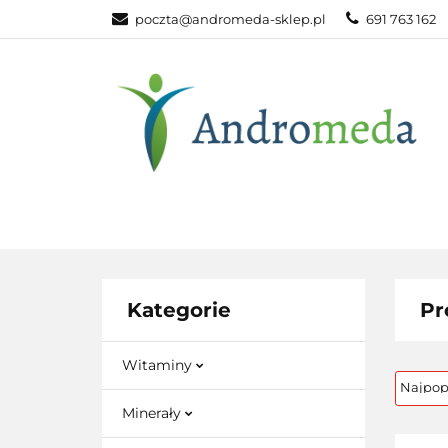
poczta@andromeda-sklep.pl
691 763 162
WITAMINY NAT
ODPORNOŚĆ
DLA DOMU
WITAMINY
MINERAŁY
SUPLEM
NATURALNE
NATURALNE
NATURA
Kategorie
Pr
Witaminy
Minerały