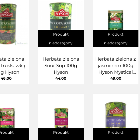
Produkt
Produkt
niedostępny
niedostępny
ta zielona
Herbata zielona
Herbata zielona z
z truskawką
Sour Sop 100g
jaśminem 100g
0g Hyson
Hyson
Hyson Mystical
Jasmine Gourmet
46.00
44.00
49.00
Produkt
Produkt
Produkt