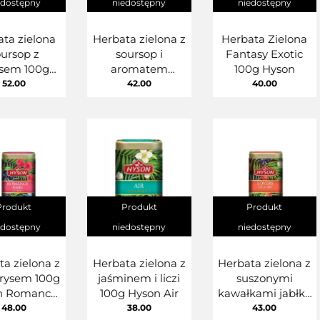
edostępny
niedostępny
niedostępny
ta zielona
Herbata zielona z
Herbata Zielona
ursop z
soursop i
Fantasy Exotic
osem 100g
aromatem
100g Hyson
on Water
marakui 100g
52.00
42.00
40.00
ourmet
Hyson Passion
Fruit
Produkt
Produkt
Produkt
edostępny
niedostępny
niedostępny
ta zielona z
Herbata zielona z
Herbata zielona z
rysem 100g
jaśminem i liczi
suszonymi
n Romance
100g Hyson Air
kawałkami jabłka
Berry
truskawki 100g
48.00
38.00
43.00