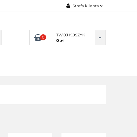
Strefa klienta
TY NATURALNE
Zaloguj się
LNE
Zarejestruj się
TWÓJ KOSZYK
0
Dodaj zgłoszenie
0 zł
Zgody cookies
DLA
ZDROWA
ARTYKUŁY
DOMU
ŻYWNOŚĆ,
DIETA