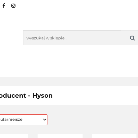
URALNE
MINERAŁY NATURALNE
SUPLEMEN
WSPARCIE ORGANIZMU
KOSMETYKI NATURA
ZDROWA ŻYWNOŚĆ, DIETA
ARTYKUŁY
ENTY
ODPORNOŚĆ
WSPARCIE
KOSMETYKI
LNE
ORGANIZMU
NATURALNE
oducent - Hyson