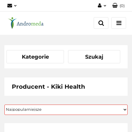
(
0
)
Zaloguj się
Zarejestruj się
Dodaj zgłoszenie
Zgody cookies
Kategorie
Szukaj
Producent - Kiki Health