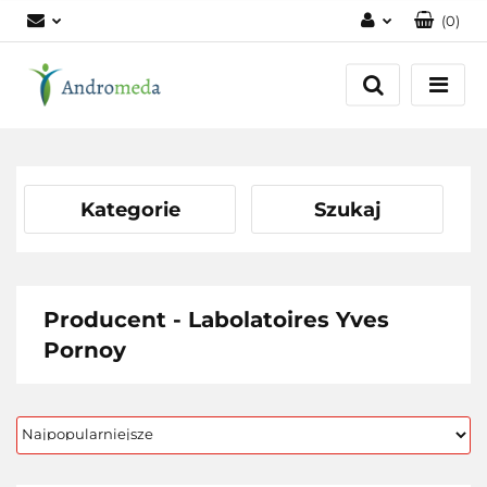
(
0
)
Zaloguj się
Zarejestruj się
Dodaj zgłoszenie
Zgody cookies
Kategorie
Szukaj
Producent - Labolatoires Yves
Pornoy