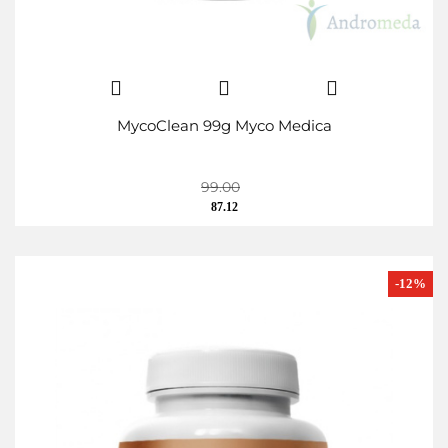
MycoClean 99g Myco Medica
99.00
87.12
-12%