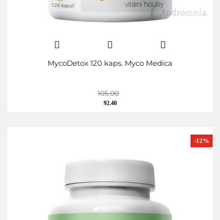
MycoDetox 120 kaps. Myco Medica
105.00
92.40
-12%