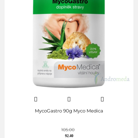
MycoGastro 90g Myco Medica
105.00
92.40