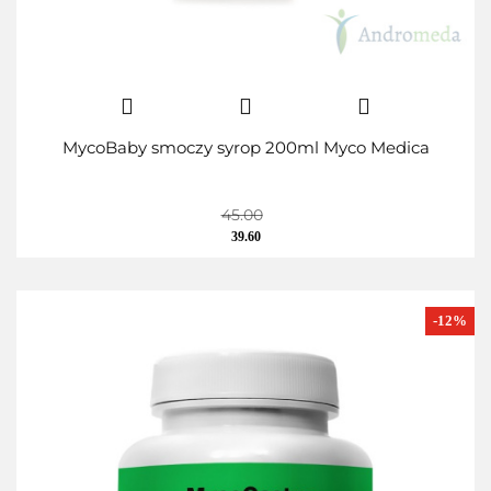
MycoBaby smoczy syrop 200ml Myco Medica
45.00
39.60
-12%