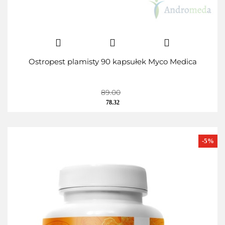
Ostropest plamisty 90 kapsułek Myco Medica
89.00
78.32
-5%