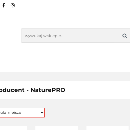
URALNE
MINERAŁY NATURALNE
SUPLEMEN
WSPARCIE ORGANIZMU
KOSMETYKI NATURA
ZDROWA ŻYWNOŚĆ, DIETA
ARTYKUŁY
ENTY
ODPORNOŚĆ
WSPARCIE
KOSMETYKI
LNE
ORGANIZMU
NATURALNE
oducent - NaturePRO