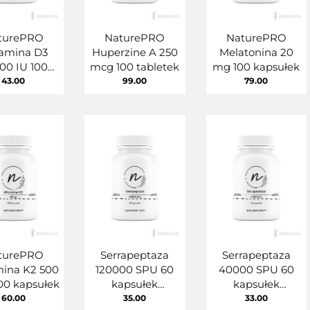
turePRO
NaturePRO
NaturePRO
amina D3
Huperzine A 250
Melatonina 20
00 IU 100
mcg 100 tabletek
mg 100 kapsułek
apsułek
43.00
99.00
79.00
turePRO
Serrapeptaza
Serrapeptaza
ina K2 500
120000 SPU 60
40000 SPU 60
00 kapsułek
kapsułek
kapsułek
NaturePro
NaturePro
60.00
35.00
33.00