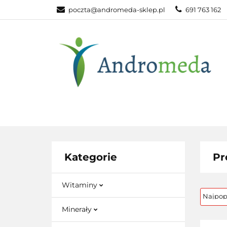
poczta@andromeda-sklep.pl
691 763 162
WITAMINY NAT
ODPORNOŚĆ
DLA DOMU
WITAMINY
MINERAŁY
SUPLEM
NATURALNE
NATURALNE
NATURA
Kategorie
Pr
Witaminy
Minerały