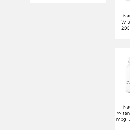
Na
Wit
200
k
Na
Witam
mcg 1