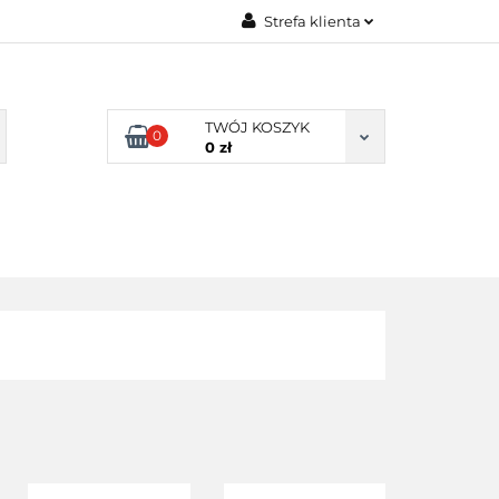
Strefa klienta
TY NATURALNE
Zaloguj się
LNE
Zarejestruj się
TWÓJ KOSZYK
0
Dodaj zgłoszenie
0 zł
Zgody cookies
DLA
ZDROWA
ARTYKUŁY
DOMU
ŻYWNOŚĆ,
DIETA