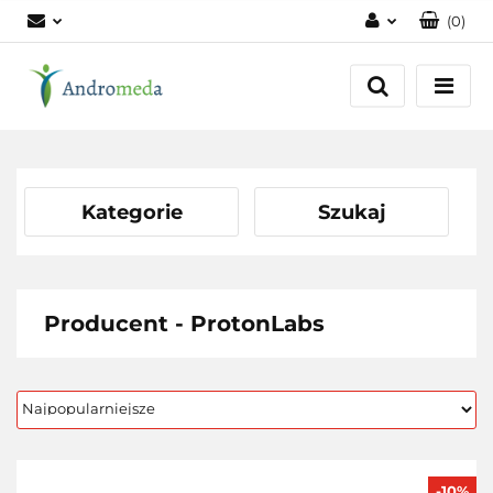
(
0
)
Zaloguj się
Zarejestruj się
Dodaj zgłoszenie
Zgody cookies
Kategorie
Szukaj
Producent - ProtonLabs
-10%