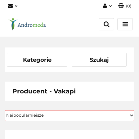
(
0
)
Zaloguj się
Zarejestruj się
Dodaj zgłoszenie
Zgody cookies
Kategorie
Szukaj
Producent - Vakapi