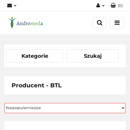
(
0
)
Zaloguj się
Zarejestruj się
Dodaj zgłoszenie
Zgody cookies
Kategorie
Szukaj
Producent - BTL