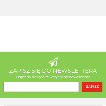
gratis
MSE Gratis
Wit C
Acerola
A-Z Medica
AB - Natura
ZAPISZ SIĘ DO NEWSLETTERA
I bądź na bieżąco ze wszystkimi nowościami!
Agrofrost