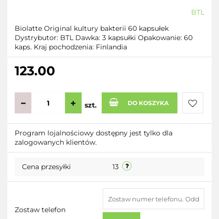
BTL
Biolatte Original kultury bakterii 60 kapsułek
Dystrybutor: BTL Dawka: 3 kapsułki Opakowanie: 60
kaps. Kraj pochodzenia: Finlandia
123.00
DO KOSZYKA
szt.
Do
Program lojalnościowy dostępny jest tylko dla
zalogowanych klientów.
przecho
Cena przesyłki
13
Zostaw telefon