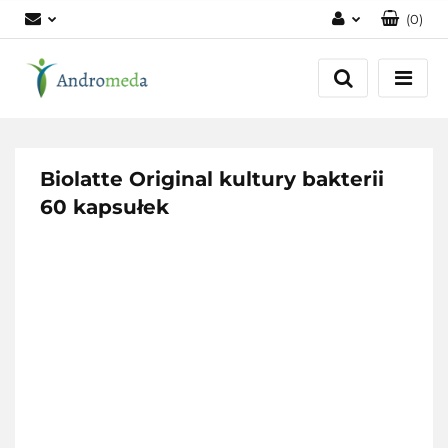
(
0
)
Zaloguj się
Zarejestruj się
Dodaj zgłoszenie
Zgody cookies
Biolatte Original kultury bakterii
60 kapsułek