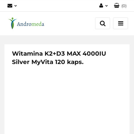
(
0
)
Zaloguj się
Zarejestruj się
Dodaj zgłoszenie
Zgody cookies
Witamina K2+D3 MAX 4000IU
Silver MyVita 120 kaps.