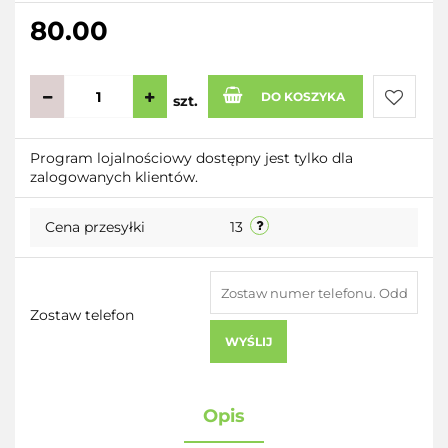
80.00
DO KOSZYKA
szt.
Do
Program lojalnościowy dostępny jest tylko dla
zalogowanych klientów.
przecho
Cena przesyłki
13
Zostaw telefon
WYŚLIJ
Opis