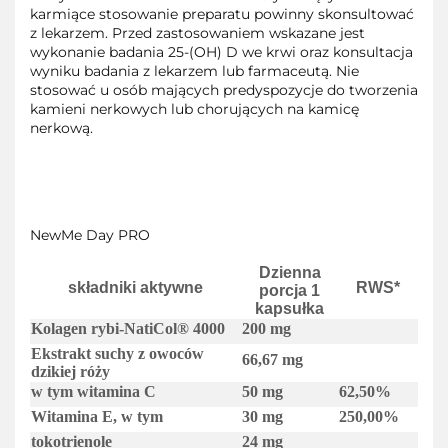
karmiące stosowanie preparatu powinny skonsultować
z lekarzem. Przed zastosowaniem wskazane jest
wykonanie badania 25-(OH) D we krwi oraz konsultacja
wyniku badania z lekarzem lub farmaceutą. Nie
stosować u osób mających predyspozycje do tworzenia
kamieni nerkowych lub chorujących na kamicę
nerkową.
NewMe Day PRO
Dzienna
składniki aktywne
RWS*
porcja 1
kapsułka
Kolagen rybi‑NatiCol® 4000
200 mg
Ekstrakt suchy z owoców
66,67 mg
dzikiej róży
w tym witamina C
50 mg
62,50%
Witamina E, w tym
30 mg
250,00%
tokotrienole
24 mg