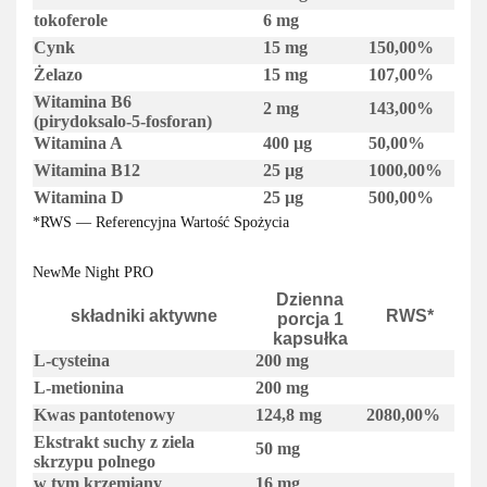
tokoferole
6 mg
Cynk
15 mg
150,00%
Żelazo
15 mg
107,00%
Witamina B6
2 mg
143,00%
(pirydoksalo‑5‑fosforan)
Witamina A
400 µg
50,00%
Witamina B12
25 µg
1000,00%
Witamina D
25 µg
500,00%
*RWS — Referencyjna Wartość Spożycia
NewMe Night PRO
Dzienna
składniki aktywne
RWS*
porcja 1
kapsułka
L-cysteina
200 mg
L-metionina
200 mg
Kwas pantotenowy
124,8 mg
2080,00%
Ekstrakt suchy z ziela
50 mg
skrzypu polnego
w tym krzemiany
16 mg