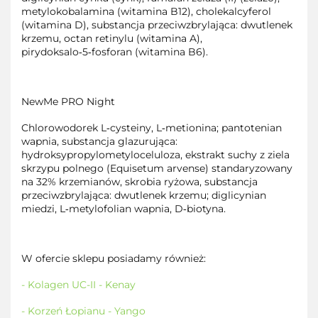
metylokobalamina (witamina B12), cholekalcyferol
(witamina D), substancja przeciwzbrylająca: dwutlenek
krzemu, octan retinylu (witamina A),
pirydoksalo
5
fosforan (witamina B6).
‑
‑
NewMe PRO Night
Chlorowodorek L
cysteiny, L
metionina; pantotenian
‑
‑
wapnia, substancja glazurująca:
hydroksypropylometyloceluloza, ekstrakt suchy z ziela
skrzypu polnego (Equisetum arvense) standaryzowany
na 32% krzemianów, skrobia ryżowa, substancja
przeciwzbrylająca: dwutlenek krzemu; diglicynian
miedzi, L
metylofolian wapnia, D
biotyna.
‑
‑
W ofercie sklepu posiadamy również:
- Kolagen UC-II - Kenay
- Korzeń Łopianu - Yango