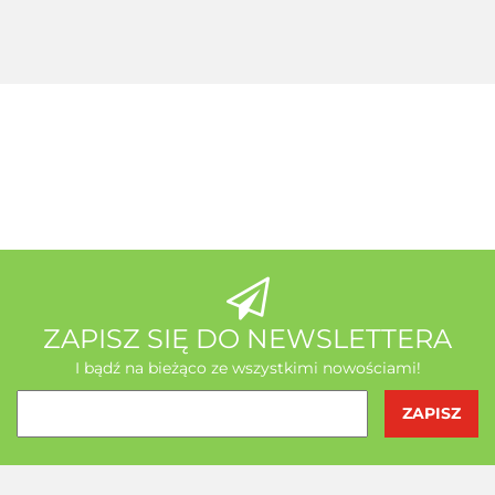
+ Seleemit
gratis
MSE Gratis
Wit C
Acerola
A-Z Medica
AB - Natura
ZAPISZ SIĘ DO NEWSLETTERA
I bądź na bieżąco ze wszystkimi nowościami!