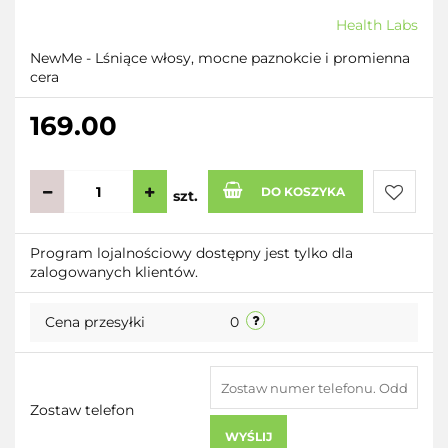
Health Labs
NewMe - Lśniące włosy, mocne paznokcie i promienna
cera
169.00
DO KOSZYKA
szt.
Do
Program lojalnościowy dostępny jest tylko dla
zalogowanych klientów.
przecho
Cena przesyłki
0
Zostaw telefon
WYŚLIJ