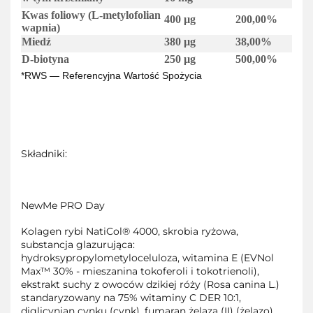
Kwas foliowy (L‑metylofolian
400 µg
200,00%
wapnia)
Miedź
380 µg
38,00%
D-biotyna
250 µg
500,00%
*RWS — Referencyjna Wartość Spożycia
Składniki:
NewMe PRO Day
Kolagen rybi NatiCol® 4000, skrobia ryżowa,
substancja glazurująca:
hydroksypropylometyloceluloza, witamina E (EVNol
Max™ 30% - mieszanina tokoferoli i tokotrienoli),
ekstrakt suchy z owoców dzikiej róży (Rosa canina L.)
standaryzowany na 75% witaminy C DER 10:1,
diglicynian cynku (cynk), fumaran żelaza (II) (żelazo),