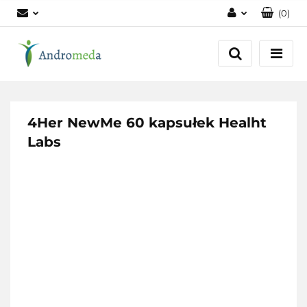
(
0
)
Zaloguj się
Zarejestruj się
Dodaj zgłoszenie
Zgody cookies
4Her NewMe 60 kapsułek Healht
Labs