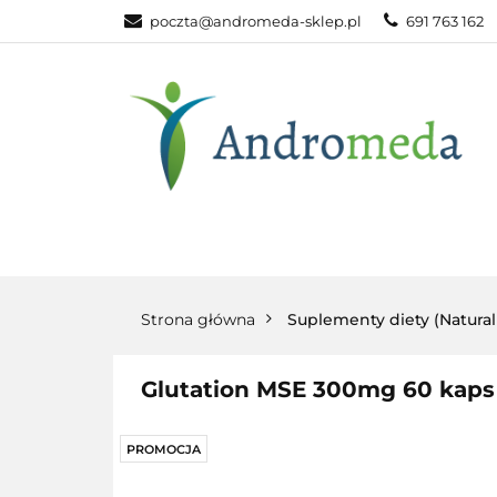
poczta@andromeda-sklep.pl
691 763 162
WITAMINY NAT
ODPORNOŚĆ
DLA DOMU
WITAMINY
MINERAŁY
SUPLEM
NATURALNE
NATURALNE
NATURA
Strona główna
Suplementy diety (Natura
Glutation MSE 300mg 60 kaps
PROMOCJA