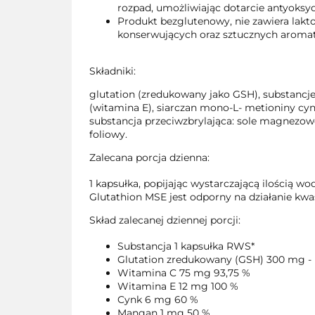
rozpad, umożliwiając dotarcie antyoksyda
Produkt bezglutenowy, nie zawiera lakto
konserwujących oraz sztucznych aroma
Składniki:
glutation (zredukowany jako GSH), substancje
(witamina E), siarczan mono-L- metioniny cyn
substancja przeciwzbrylająca: sole magnezow
foliowy.
Zalecana porcja dzienna:
1 kapsułka, popijając wystarczającą ilością w
Glutathion MSE jest odporny na działanie kw
Skład zalecanej dziennej porcji:
Substancja 1 kapsułka RWS*
Glutation zredukowany (GSH) 300 mg -
Witamina C 75 mg 93,75 %
Witamina E 12 mg 100 %
Cynk 6 mg 60 %
Mangan 1 mg 50 %