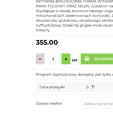
AKTYWNA BIOLOGICZNIE FORMA WITAMINY 
KWAS FOLIOWY ORAZ SELEN. Glutation nale
Występuje w każdej komórce naszego orga
mitochondriach (elektrowniach komórek). 
dwusiarczku glutationu, określanego skró
sulfhydrylową. Dzięki tej grupie może neutr
toksyny.
355.00
DO KOSZY
szt.
Program lojalnościowy dostępny jest tylko 
Cena przesyłki
0
Zostaw telefon