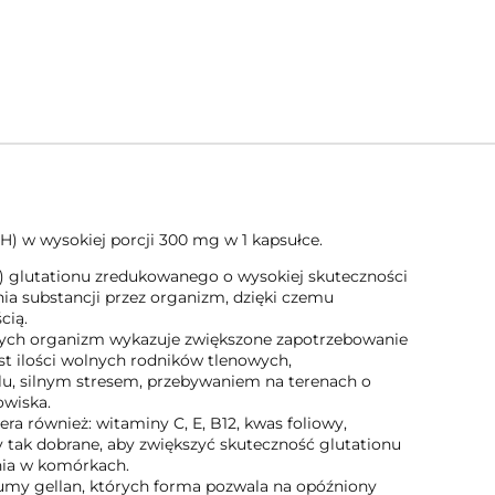
) w wysokiej porcji 300 mg w 1 kapsułce.
) glutationu zredukowanego o wysokiej skuteczności
nia substancji przez organizm, dzięki czemu
cią.
rych organizm wykazuje zwiększone zapotrzebowanie
st ilości wolnych rodników tlenowych,
, silnym stresem, przebywaniem na terenach o
owiska.
ra również: witaminy C, E, B12, kwas foliowy,
y tak dobrane, aby zwiększyć skuteczność glutationu
nia w komórkach.
gumy gellan, których forma pozwala na opóźniony