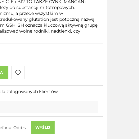
C, E i B12 TO TAKŻE CYNK, MANGAN i
ży do substancji mitotropowych.
nizmu, a przede wszystkim w
Zredukowany glutation jest potoczną nazwą
tem GSH. SH oznacza kluczową aktywną grupę
alizować wolne rodniki, nadtlenki, czy
KA
Do
dla zalogowanych klientów.
przechowalni
WYŚLIJ