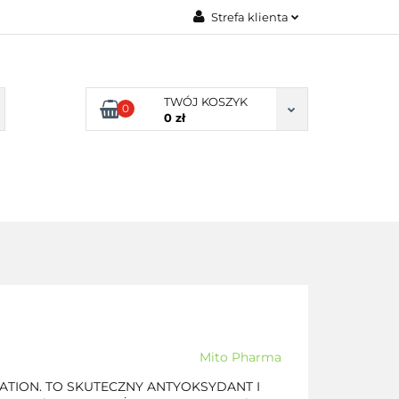
Strefa klienta
TY NATURALNE
Zaloguj się
LNE
Zarejestruj się
TWÓJ KOSZYK
0
Dodaj zgłoszenie
0 zł
Zgody cookies
DLA
ZDROWA
ARTYKUŁY
DOMU
ŻYWNOŚĆ,
DIETA
Mito Pharma
TION. TO SKUTECZNY ANTYOKSYDANT I