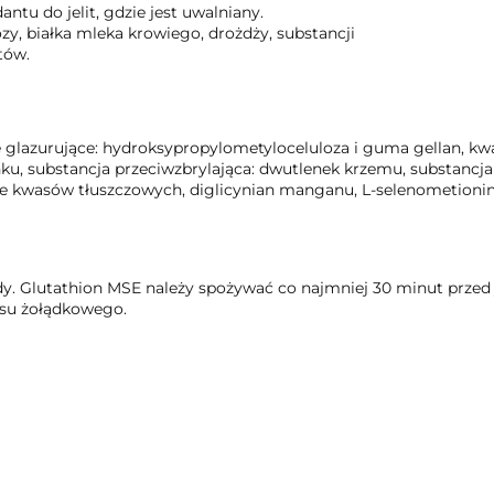
ntu do jelit, gdzie jest uwalniany.
zy, białka mleka krowiego, drożdży, substancji
tów.
 glazurujące: hydroksypropylometyloceluloza i guma gellan, kwa
ku, substancja przeciwzbrylająca: dwutlenek krzemu, substancja 
e kwasów tłuszczowych, diglicynian manganu, L-selenometionin
ody. Glutathion MSE należy spożywać co najmniej 30 minut przed
asu żołądkowego.