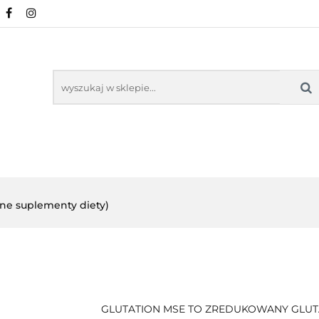
URALNE
MINERAŁY NATURALNE
SUPLEMEN
WSPARCIE ORGANIZMU
KOSMETYKI NATURA
ZDROWA ŻYWNOŚĆ, DIETA
ARTYKUŁY
ENTY
ODPORNOŚĆ
WSPARCIE
KOSMETYKI
LNE
ORGANIZMU
NATURALNE
lne suplementy diety)
GLUTATION MSE TO ZREDUKOWANY GLUTA