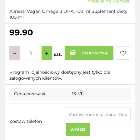
Medicaline (Aliness)
Aliness, Vegan Omega 3 DHA, 100 ml Suplement diety
100 ml
99.90
DO KOSZYKA
szt.
Do
Program lojalnościowy dostępny jest tylko dla
zalogowanych klientów.
przecho
Cena przesyłki
13
Zostaw telefon
WYŚLIJ