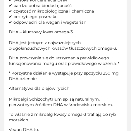
✔
wysoka koncentracja DHA
✔
bardzo dobra biodostępność
✔
czystość mikrobiologiczna i chemiczna
✔
bez rybiego posmaku
✔
odpowiedni dla wegan i wegetarian
DHA – kluczowy kwas omega-3
DHA jest jednym z najważniejszych
długołańcuchowych kwasów tłuszczowych omega-3.
DHA przyczynia się do utrzymania prawidłowego
funkcjonowania mózgu oraz prawidłowego widzenia. *
* Korzystne działanie występuje przy spożyciu 250 mg
DHA dziennie.
Alternatywa dla olejów rybich
Mikroalgi
Schizochytrium sp.
są naturalnym,
pierwotnym źródłem DHA w środowisku morskim.
To właśnie z mikroalg kwasy omega-3 trafiają do ryb
morskich.
Vegan DHA to: