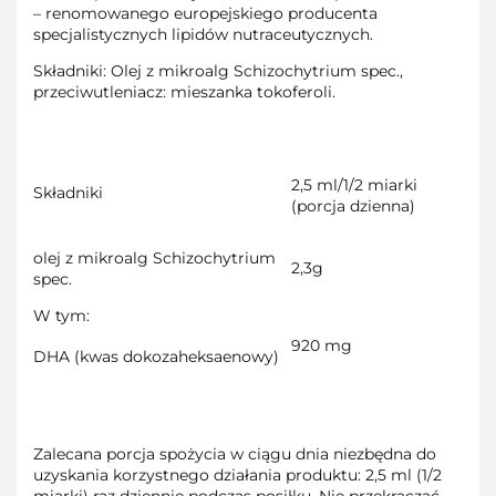
– renomowanego europejskiego producenta
specjalistycznych lipidów nutraceutycznych.
Składniki:
Olej z mikroalg
Schizochytrium spec.,
przeciwutleniacz: mieszanka tokoferoli.
2,5 ml/1/2 miarki
Składniki
(porcja dzienna)
olej z mikroalg
Schizochytrium
2,3g
spec.
W tym:
920 mg
DHA (kwas dokozaheksaenowy)
Zalecana porcja spożycia w ciągu dnia niezbędna do
uzyskania korzystnego działania produktu:
2,5 ml (1/2