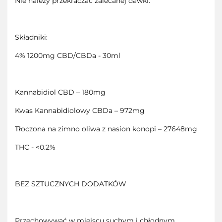
Nie należy przekraczać zalecanej dawki.
Składniki:
4% 1200mg CBD/CBDa - 30ml
Kannabidiol CBD – 180mg
Kwas Kannabidiolowy CBDa – 972mg
Tłoczona na zimno oliwa z nasion konopi – 27648mg
THC - <0.2%
BEZ SZTUCZNYCH DODATKÓW
Przechowywać w miejscu suchym i chłodnym.