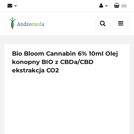
(
0
)
Zaloguj się
Zarejestruj się
Dodaj zgłoszenie
Zgody cookies
Bio Bloom Cannabin 6% 10ml Olej
konopny BIO z CBDa/CBD
ekstrakcja CO2