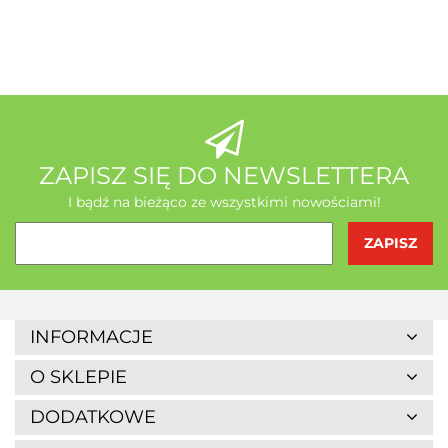
A-Z Medica
AB - Natura
ZAPISZ SIĘ DO NEWSLETTERA
I bądź na bieżąco ze wszystkimi nowościami!
Agrofrost
INFORMACJE
O SKLEPIE
DODATKOWE