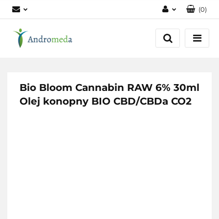
(
0
)
Zaloguj się
Zarejestruj się
Dodaj zgłoszenie
Zgody cookies
Bio Bloom Cannabin RAW 6% 30ml
Olej konopny BIO CBD/CBDa CO2