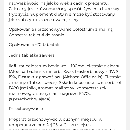
nadwrażliwości na jakikolwiek składnik preparatu.
Zalecany jest zrównoważony sposób żywienia i zdrowy
tryb życia. Suplement diety nie może być stosowany
jako substytut zróżnicowanej diety.
Opakowanie i przechowywanie Colostrum z maliną
Genactiv, tabletki do ssania
Opakowanie -20 tabletek
Jedna tabletka zawiera:
liofilizat colostrum bovinum – 100mg, ekstrakt z aloesu
(Aloe barbadensis miller), , Kwas L-askorbinowy - RWS
15%, Ekstrakt z prawoślazu (Althaea Officinalis), Ekstrakt
z maliny (Rubus idaeus). Składniki pomocnicze: sorbitol
E420 (nośnik), aromat malinowy, koncentrat soku
malinowego, stearynian magnezu E470b
(s.przeciwzbrylająca).
Przechowywanie
Preparat przechowywać w suchym miejscu, w
temperaturze poniżej 25 st.C. , w miejscu