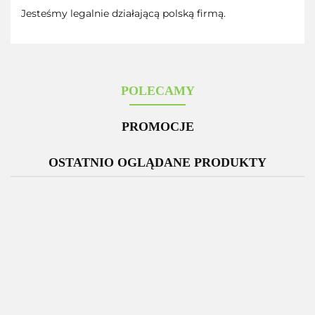
Jesteśmy legalnie działającą polską firmą.
POLECAMY
PROMOCJE
OSTATNIO OGLĄDANE PRODUKTY
-12%
Zestaw 3
Glutation
D
x
MSE
M
Kolagen
300mg
ZESTAW 3
ży