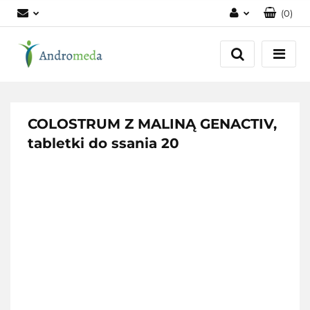
(
0
)
Zaloguj się
Zarejestruj się
Dodaj zgłoszenie
Zgody cookies
COLOSTRUM Z MALINĄ GENACTIV,
tabletki do ssania 20