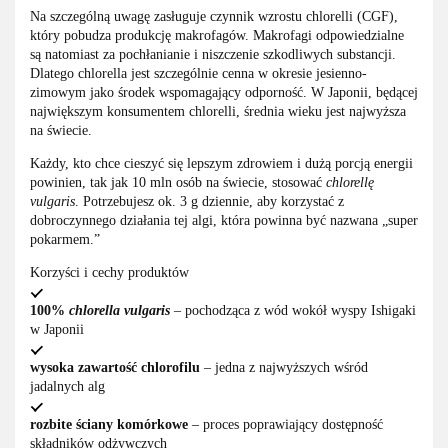
Na szczególną uwagę zasługuje czynnik wzrostu chlorelli (CGF),
który pobudza produkcję makrofagów. Makrofagi odpowiedzialne
są natomiast za pochłanianie i niszczenie szkodliwych substancji.
Dlatego chlorella jest szczególnie cenna w okresie jesienno-
zimowym jako środek wspomagający odporność. W Japonii, będącej
największym konsumentem chlorelli, średnia wieku jest najwyższa
na świecie.
Każdy, kto chce cieszyć się lepszym zdrowiem i dużą porcją energii
powinien, tak jak 10 mln osób na świecie, stosować
chlorellę
vulgaris
. Potrzebujesz ok. 3 g dziennie, aby korzystać z
dobroczynnego działania tej algi, która powinna być nazwana „super
pokarmem.”
Korzyści i cechy produktów
100%
chlorella vulgaris
– pochodząca z wód wokół wyspy Ishigaki
w Japonii
wysoka zawartość chlorofilu
– jedna z najwyższych wśród
jadalnych alg
rozbite ściany komórkowe
– proces poprawiający dostępność
składników odżywczych