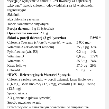
występuje wyłącznie w chlorelli. Jest uważany za najbardziej
„aktywną” frakcję chlorelli, odpowiedzialną za jej właściwości
regeneracyjne.
Składniki
alga chlorella yaeyama.
Tabela składników aktywnych
Porcja dzienna:
3 g (1 łyżeczka)
Opakowanie zawiera:
200 g
Skład w porcji dziennej (
3 g/1 łyżeczka
)
RWS *
Chlorella Yaeyama (
chlorella vulgaris
), w tym:
3 000 mg
-
Witamina A (ekwiwalent retinolu)
253,2 µg
32%
Ryboflawina (wit. B2)
0,2 mg
14%
Witamina D
8,6 µg
172%
Witamina K
55,5 µg
74%
Kwas foliowy
57,0 µg
29%
Chlorofil
91 mg
-
*RWS - Referencyjnych Wartości Spożycia
Chlorella zawiera ponadto w porcji dziennej: kwas linolenowy
(6,6 mg), kwas linolowy (17,3 mg), chlorofil (110 mg), luteinę
(13,5 mg)
Sposób użycia
2-3 g dziennie (płaska łyżeczka).
Sposób przechowywania
Przechowywać w zamkniętym opakowaniu w temperaturze