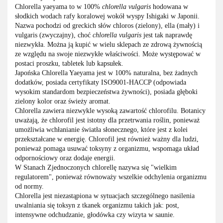
Chlorella yaeyama to w 100%
chlorella vulgaris
hodowana w
słodkich wodach rafy koralowej wokół wyspy Ishigaki w Japonii.
Nazwa pochodzi od greckich słów chloros (zielony), ella (mały) i
vulgaris (zwyczajny), choć
chlorella vulgaris
jest tak naprawdę
niezwykła. Można ją kupić w wielu sklepach ze zdrową żywnością
ze względu na swoje niezwykłe właściwości. Może występować w
postaci proszku, tabletek lub kapsułek.
Japońska Chlorella Yaeyama jest w 100% naturalna, bez żadnych
dodatków, posiada certyfikaty ISO9001-HACCP (odpowiada
wysokim standardom bezpieczeństwa żywności), posiada głęboki
zielony kolor oraz świeży aromat.
Chlorella zawiera niezwykle wysoką zawartość chlorofilu. Botanicy
uważają, że chlorofil jest istotny dla przetrwania roślin, ponieważ
umożliwia wchłanianie światła słonecznego, które jest z kolei
przekształcane w energię. Chlorofil jest również ważny dla ludzi,
ponieważ pomaga usuwać toksyny z organizmu, wspomaga układ
odpornościowy oraz dodaje energii.
W Stanach Zjednoczonych chlorellę nazywa się "wielkim
regulatorem", ponieważ równoważy wszelkie odchylenia organizmu
od normy.
Chlorella jest niezastąpiona w sytuacjach szczególnego nasilenia
uwalniania się toksyn z tkanek organizmu takich jak: post,
intensywne odchudzanie, głodówka czy wizyta w saunie.