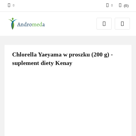
(
0
)
Zaloguj się
Zarejestruj się
Dodaj zgłoszenie
Zgody cookies
Chlorella Yaeyama w proszku (200 g) -
suplement diety Kenay