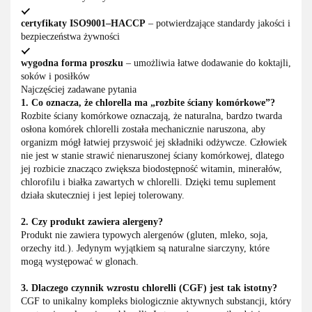
certyfikaty ISO9001–HACCP
– potwierdzające standardy jakości i
bezpieczeństwa żywności
wygodna forma proszku
– umożliwia łatwe dodawanie do koktajli,
soków i posiłków
Najczęściej zadawane pytania
1. Co oznacza, że chlorella ma „rozbite ściany komórkowe”?
Rozbite ściany komórkowe oznaczają, że naturalna, bardzo twarda
osłona komórek chlorelli została mechanicznie naruszona, aby
organizm mógł łatwiej przyswoić jej składniki odżywcze. Człowiek
nie jest w stanie strawić nienaruszonej ściany komórkowej, dlatego
jej rozbicie znacząco zwiększa biodostępność witamin, minerałów,
chlorofilu i białka zawartych w chlorelli. Dzięki temu suplement
działa skuteczniej i jest lepiej tolerowany.
2. Czy produkt zawiera alergeny?
Produkt nie zawiera typowych alergenów (gluten, mleko, soja,
orzechy itd.). Jedynym wyjątkiem są naturalne siarczyny, które
mogą występować w glonach.
3. Dlaczego czynnik wzrostu chlorelli (CGF) jest tak istotny?
CGF to unikalny kompleks biologicznie aktywnych substancji, który