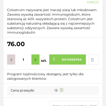
YANGO
Colostrum nazywane jest inaczej siarą lub młodziwem.
Zawiera wysoką zawartość immunoglobulin, które
stanowią aż 40% wszystkich protein. Colostrum jest
substancją naturalną składającą się z najcenniejszych
substancji odżywczych. Zawiera wysoką zawartość
immunoglobulin
76.00
DO KOSZYKA
szt.
Do
Program lojalnościowy dostępny jest tylko dla
zalogowanych klientów.
przecho
Cena przesyłki
13