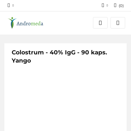
(
0
)
Zaloguj się
Zarejestruj się
Dodaj zgłoszenie
Zgody cookies
Colostrum - 40% IgG - 90 kaps.
Yango