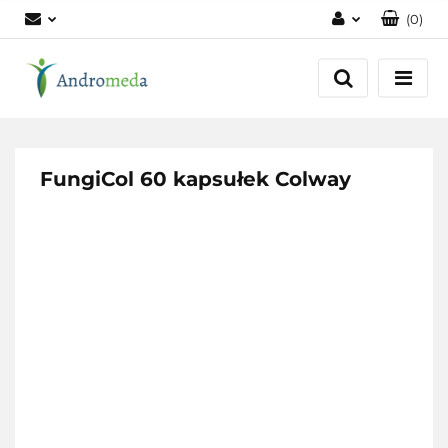
(
0
)
Zaloguj się
Zarejestruj się
Dodaj zgłoszenie
Zgody cookies
FungiCol 60 kapsułek Colway