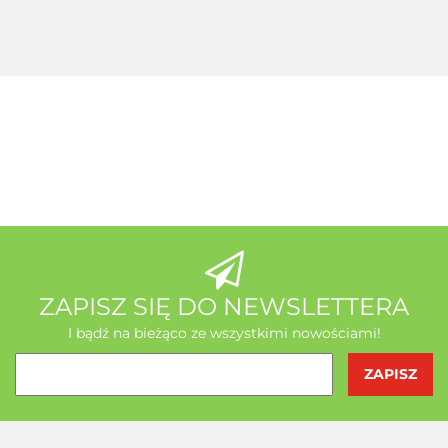
+ Seleemit
gratis
MSE Gratis
Wit C
Acerola
A-Z Medica
AB - Natura
ZAPISZ SIĘ DO NEWSLETTERA
I bądź na bieżąco ze wszystkimi nowościami!