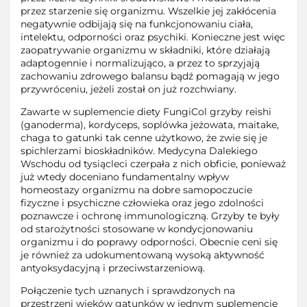
przez starzenie się organizmu. Wszelkie jej zakłócenia
negatywnie odbijają się na funkcjonowaniu ciała,
intelektu, odporności oraz psychiki. Konieczne jest więc
zaopatrywanie organizmu w składniki, które działają
adaptogennie i normalizująco, a przez to sprzyjają
zachowaniu zdrowego balansu bądź pomagają w jego
przywróceniu, jeżeli został on już rozchwiany.
Zawarte w suplemencie diety FungiCol grzyby reishi
(ganoderma), kordyceps, soplówka jeżowata, maitake,
chaga to gatunki tak cenne użytkowo, że zwie się je
spichlerzami bioskładników. Medycyna Dalekiego
Wschodu od tysiącleci czerpała z nich obficie, ponieważ
już wtedy doceniano fundamentalny wpływ
homeostazy organizmu na dobre samopoczucie
fizyczne i psychiczne człowieka oraz jego zdolności
poznawcze i ochronę immunologiczną. Grzyby te były
od starożytności stosowane w kondycjonowaniu
organizmu i do poprawy odporności. Obecnie ceni się
je również za udokumentowaną wysoką aktywność
antyoksydacyjną i przeciwstarzeniową.
Połączenie tych uznanych i sprawdzonych na
przestrzeni wieków gatunków w jednym suplemencie