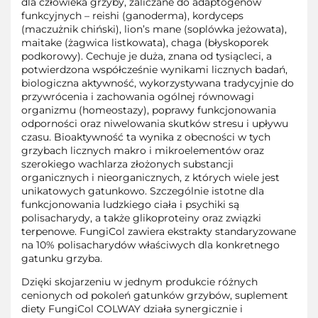
dla człowieka grzyby, zaliczane do adaptogenów
funkcyjnych – reishi (ganoderma), kordyceps
(maczużnik chiński), lion’s mane (soplówka jeżowata),
maitake (żagwica listkowata), chaga (błyskoporek
podkorowy). Cechuje je duża, znana od tysiącleci, a
potwierdzona współcześnie wynikami licznych badań,
biologiczna aktywność, wykorzystywana tradycyjnie do
przywrócenia i zachowania ogólnej równowagi
organizmu (homeostazy), poprawy funkcjonowania
odporności oraz niwelowania skutków stresu i upływu
czasu. Bioaktywność ta wynika z obecności w tych
grzybach licznych makro i mikroelementów oraz
szerokiego wachlarza złożonych substancji
organicznych i nieorganicznych, z których wiele jest
unikatowych gatunkowo. Szczególnie istotne dla
funkcjonowania ludzkiego ciała i psychiki są
polisacharydy, a także glikoproteiny oraz związki
terpenowe. FungiCol zawiera ekstrakty standaryzowane
na 10% polisacharydów właściwych dla konkretnego
gatunku grzyba.
Dzięki skojarzeniu w jednym produkcie różnych
cenionych od pokoleń gatunków grzybów, suplement
diety FungiCol COLWAY działa synergicznie i