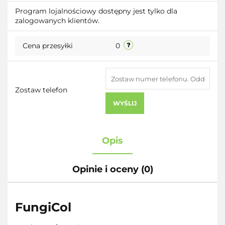
Do
Program lojalnościowy dostępny jest tylko dla
zalogowanych klientów.
przecho
Cena przesyłki
0
Zostaw telefon
WYŚLIJ
Opis
Opinie i oceny (0)
FungiCol