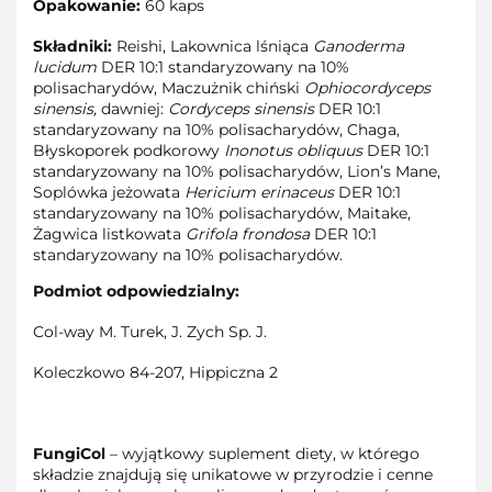
Opakowanie:
60 kaps
Składniki:
Reishi, Lakownica lśniąca
Ganoderma
lucidum
DER 10:1 standaryzowany na 10%
polisacharydów, Maczużnik chiński
Ophiocordyceps
sinensis,
dawniej:
Cordyceps sinensis
DER 10:1
standaryzowany na 10% polisacharydów, Chaga,
Błyskoporek podkorowy
Inonotus obliquus
DER 10:1
standaryzowany na 10% polisacharydów, Lion’s Mane,
Soplówka jeżowata
Hericium erinaceus
DER 10:1
standaryzowany na 10% polisacharydów, Maitake,
Żagwica listkowata
Grifola frondosa
DER 10:1
standaryzowany na 10% polisacharydów.
Podmiot odpowiedzialny:
Col-way M. Turek, J. Zych Sp. J.
Koleczkowo 84-207, Hippiczna 2
FungiCol
– wyjątkowy suplement diety, w którego
składzie znajdują się unikatowe w przyrodzie i cenne