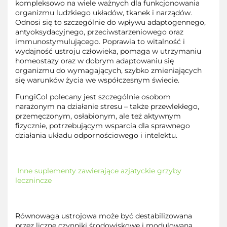
kompleksowo na wiele ważnych dla funkcjonowania
organizmu ludzkiego układów, tkanek i narządów.
Odnosi się to szczególnie do wpływu adaptogennego,
antyoksydacyjnego, przeciwstarzeniowego oraz
immunostymulującego. Poprawia to witalność i
wydajność ustroju człowieka, pomaga w utrzymaniu
homeostazy oraz w dobrym adaptowaniu się
organizmu do wymagających, szybko zmieniających
się warunków życia we współczesnym świecie.
FungiCol polecany jest szczególnie osobom
narażonym na działanie stresu – także przewlekłego,
przemęczonym, osłabionym, ale też aktywnym
fizycznie, potrzebującym wsparcia dla sprawnego
działania układu odpornościowego i intelektu.
Inne suplementy zawierające azjatyckie grzyby
lecznincze
Równowaga ustrojowa może być destabilizowana
przez liczne czynniki środowiskowe i modulowana