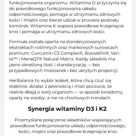
funkcjonowania organizmu. Witamina D przyczynia się
do prawidłowego funkcjonowania układu
odpornościowego, pomaga w utrzymaniu zdrowych
kości i mięśni oraz bierze udział w procesie podziału
komórek. Witamina K wspiera prawidłowe krzepnięcie
krwi i pomaga w utrzymaniu zdrowych kości.
Formuła została oparta na standaryzowanych
ekstraktach roślinnych oraz markowych surowcach
premium: Curcumin C3 Complex®, Boswellin®, Veri-
te™ i MenaQ7® Natural Matrix. Każdy składnik ma
jasno określoną ilość i standaryzację — bez
przypadkowych mieszanek i bez ukrytych proporcji.
HerBalance to wybór kobiet, które chcą czuć się
stabilnie, działać z pewnością i mieć poczucie, że
realnie dbają o swój organizm — w sposób świadomy,
oparty na wiedzy, a nie na chwilowych trendach.
Synergia witaminy D3 i K2
Przemyślane połączenie składników wspierających
prawidłowe funkcjonowanie układu odpornościowego,
kości, mięśni oraz prawidłowe krzepnięcie krwi.