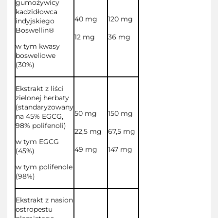
gumożywicy
kadzidłowca
40 mg
120 mg
indyjskiego
Boswellin®
12 mg
36 mg
w tym kwasy
bosweliowe
(30%)
Ekstrakt z liści
zielonej herbaty
(standaryzowany
50 mg
150 mg
na 45% EGCG,
98% polifenoli)
22,5 mg
67,5 mg
w tym EGCG
49 mg
147 mg
(45%)
w tym polifenole
(98%)
Ekstrakt z nasion
ostropestu