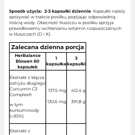
Sposób użycia:
2-3 kapsułki dziennie
. Kapsułki należy
spożywać w trakcie posiłku, popijając odpowiednią
ilością wody. Obecność tłuszczu w posiłku sprzyja
prawidłowemu wchłanianiu witamin rozpuszczalnych
w tłuszczach (D i K).
Zalecana dzienna porcja
HerBalance
1
3
Biowen 60
kapsułka
kapsułki
kapsułek
Ekstrakt z kłącza
ostryżu długiego
Curcumin C3
137,5 mg
412,4 g
Complex®
130,6 mg
391,8 g
w tym
kurkuminoidy
(≥95%)
Ekstrakt z