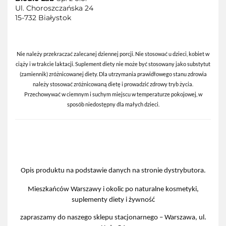
Ul. Choroszczańska 24
15-732 Białystok
Nie należy przekraczać zalecanej dziennej porcji. Nie stosować u dzieci, kobiet w
ciąży i w trakcie laktacji. Suplement diety nie może być stosowany jako substytut
(zamiennik) zróżnicowanej diety. Dla utrzymania prawidłowego stanu zdrowia
należy stosować zróżnicowaną dietę i prowadzić zdrowy tryb życia.
Przechowywać w ciemnym i suchym miejscu w temperaturze pokojowej, w
sposób niedostępny dla małych dzieci.
Opis produktu na podstawie danych na stronie dystrybutora.
Mieszkańców Warszawy i okolic po naturalne kosmetyki,
suplementy diety i żywność
zapraszamy do naszego sklepu stacjonarnego – Warszawa, ul.