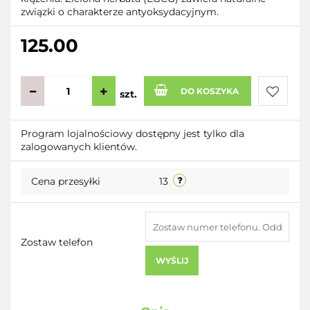
związki o charakterze antyoksydacyjnym.
125.00
DO KOSZYKA
szt.
Do
Program lojalnościowy dostępny jest tylko dla
zalogowanych klientów.
przecho
Cena przesyłki
13
Zostaw telefon
WYŚLIJ