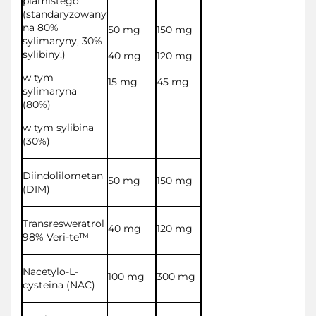
plamistego
(standaryzowany
na 80%
50 mg
150 mg
sylimaryny, 30%
sylibiny,)
40 mg
120 mg
w tym
15 mg
45 mg
sylimaryna
(80%)
w tym sylibina
(30%)
Diindolilometan
50 mg
150 mg
(DIM)
Transresweratrol
40 mg
120 mg
98% Veri-te™
Nacetylo-L-
100 mg
300 mg
cysteina (NAC)