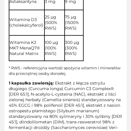
Astaksantyna
3 mg
9 mg
2
5 µg
7
5 µg
Witamina D3
(500%
(1500%
(cholekalcyferol)
RWS)
RWS)
Witamina K2
100 µg
300 µg
MK7 MenaQ7®
(100%
(300%
Natural Matrix
RWS)
RWS)
* RWS - referencyjna wartość spożycia witamin i minerałów
dla przeciętnej osoby dorosłej.
1 kapsułka zawierają:
Ekstrakt z kłącza ostryżu
długiego (Curcuma longa) Curcumin C3 Complex®
[DER 65:1], N-acetylo-L-cysteina (NAC), ekstrakt z liści
zielonej herbaty (Camellia sinensis) standaryzowany na
45% EGCG i 98% polifenoli [DER 45:1], ekstrakt z nasion
ostropestu plamistego (Silybum marianum)
standaryzowany na 80% sylimaryny i 30% sylibiny [DER
45:1], diindolilometan (DIM), trans-resweratrol 98% z
fermentacji drożdży (Saccharomyces cerevisiae) Veri-