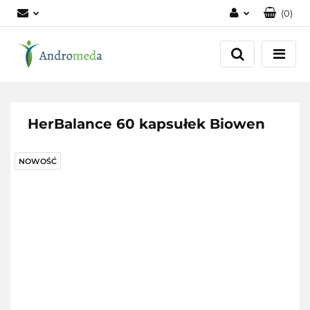
(
0
)
Zaloguj się
Zarejestruj się
Dodaj zgłoszenie
Zgody cookies
HerBalance 60 kapsułek Biowen
NOWOŚĆ