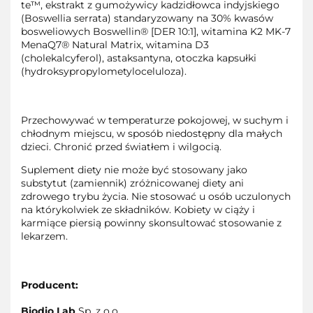
te™, ekstrakt z gumożywicy kadzidłowca indyjskiego
(Boswellia serrata) standaryzowany na 30% kwasów
bosweliowych Boswellin® [DER 10:1], witamina K2 MK-7
MenaQ7® Natural Matrix, witamina D3
(cholekalcyferol), astaksantyna, otoczka kapsułki
(hydroksypropylometyloceluloza).
Przechowywać w temperaturze pokojowej, w suchym i
chłodnym miejscu, w sposób niedostępny dla małych
dzieci. Chronić przed światłem i wilgocią.
Suplement diety nie może być stosowany jako
substytut (zamiennik) zróżnicowanej diety ani
zdrowego trybu życia. Nie stosować u osób uczulonych
na którykolwiek ze składników. Kobiety w ciąży i
karmiące piersią powinny skonsultować stosowanie z
lekarzem.
Producent:
Biodio Lab
Sp. z o.o.