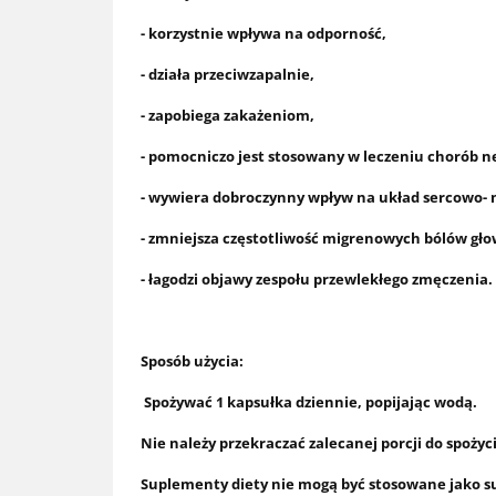
- korzystnie wpływa na odporność,
- działa przeciwzapalnie,
- zapobiega zakażeniom,
- pomocniczo jest stosowany w leczeniu chorób n
- wywiera dobroczynny wpływ na układ sercowo- 
- zmniejsza częstotliwość migrenowych bólów gło
- łagodzi objawy zespołu przewlekłego zmęczenia.
Sposób użycia:
Spożywać 1 kapsułka dziennie, popijając wodą.
Nie należy przekraczać zalecanej porcji do spożyc
Suplementy diety nie mogą być stosowane jako su