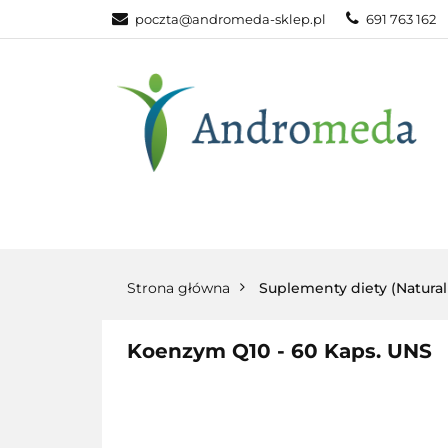
poczta@andromeda-sklep.pl
691 763 162
WITAMINY NAT
ODPORNOŚĆ
DLA DOMU
WITAMINY
MINERAŁY
SUPLEM
NATURALNE
NATURALNE
NATURA
Strona główna
Suplementy diety (Natura
Koenzym Q10 - 60 Kaps. UNS