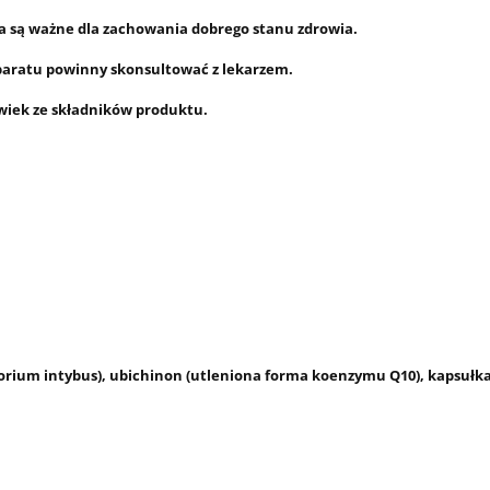
a są ważne dla zachowania dobrego stanu zdrowia.
eparatu powinny skonsultować z lekarzem.
wiek ze składników produktu.
ichorium intybus), ubichinon (utleniona forma koenzymu Q10), kapsułka