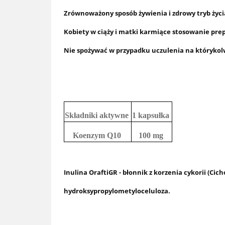
Zrównoważony sposób żywienia i zdrowy tryb życi
Kobiety w ciąży i matki karmiące stosowanie pr
Nie spożywać w przypadku uczulenia na którykol
Składniki aktywne
1 kapsułka
Koenzym Q10
100 mg
Inulina OraftiGR - błonnik z korzenia cykorii (C
hydroksypropylometyloceluloza.