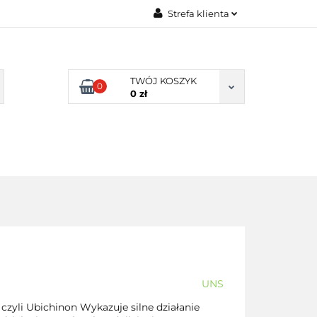
Strefa klienta
TY NATURALNE
Zaloguj się
LNE
Zarejestruj się
TWÓJ KOSZYK
0
Dodaj zgłoszenie
0 zł
Zgody cookies
DLA
ZDROWA
ARTYKUŁY
DOMU
ŻYWNOŚĆ,
DIETA
UNS
zyli Ubichinon Wykazuje silne działanie