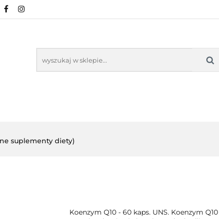
URALNE
MINERAŁY NATURALNE
SUPLEMEN
WSPARCIE ORGANIZMU
KOSMETYKI NATURA
ZDROWA ŻYWNOŚĆ, DIETA
ARTYKUŁY
ENTY
ODPORNOŚĆ
WSPARCIE
KOSMETYKI
LNE
ORGANIZMU
NATURALNE
lne suplementy diety)
Koenzym Q10 - 60 kaps. UNS. Koenzym Q10 c