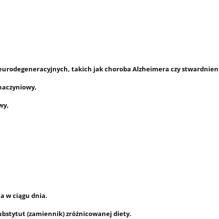
eurodegeneracyjnych, takich jak choroba Alzheimera czy stwardnieni
naczyniowy,
wy,
ia w ciągu dnia.
bstytut (zamiennik) zróżnicowanej diety.