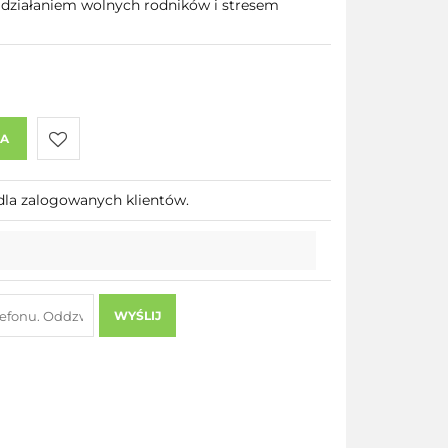
 działaniem wolnych rodników i stresem
KA
Do
dla zalogowanych klientów.
przechowalni
WYŚLIJ