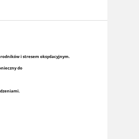
h rodników i stresem oksydacyjnym.
onieczny do
odzeniami.