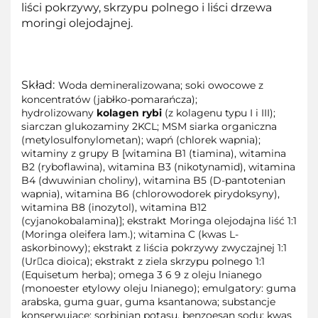
liści pokrzywy, skrzypu polnego i liści drzewa
moringi olejodajnej.
Skład:
Woda demineralizowana; soki owocowe z
koncentratów (jabłko-pomarańcza);
hydrolizowany
kolagen rybi
(z kolagenu typu I i III);
siarczan glukozaminy 2KCL; MSM siarka organiczna
(metylosulfonylometan); wapń (chlorek wapnia);
witaminy z grupy B [witamina B1 (tiamina), witamina
B2 (ryboflawina), witamina B3 (nikotynamid), witamina
B4 (dwuwinian choliny), witamina B5 (D-pantotenian
wapnia), witamina B6 (chlorowodorek pirydoksyny),
witamina B8 (inozytol), witamina B12
(cyjanokobalamina)]; ekstrakt Moringa olejodajna liść 1:1
(Moringa oleifera lam.); witamina C (kwas L-
askorbinowy); ekstrakt z liścia pokrzywy zwyczajnej 1:1
(Ur􀦞ca dioica); ekstrakt z ziela skrzypu polnego 1:1
(Equisetum herba); omega 3 6 9 z oleju lnianego
(monoester etylowy oleju lnianego); emulgatory: guma
arabska, guma guar, guma ksantanowa; substancje
konserwujące: sorbinian potasu, benzoesan sodu; kwas