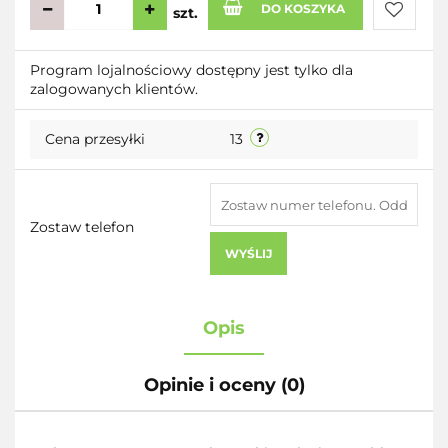
DO KOSZYKA
szt.
Do
Program lojalnościowy dostępny jest tylko dla
zalogowanych klientów.
przecho
Cena przesyłki
13
Zostaw telefon
WYŚLIJ
Opis
Opinie i oceny (0)