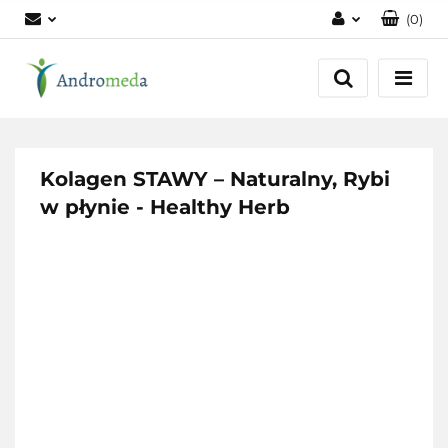
(
0
)
Zaloguj się
Zarejestruj się
Dodaj zgłoszenie
Zgody cookies
Kolagen STAWY – Naturalny, Rybi
w płynie - Healthy Herb