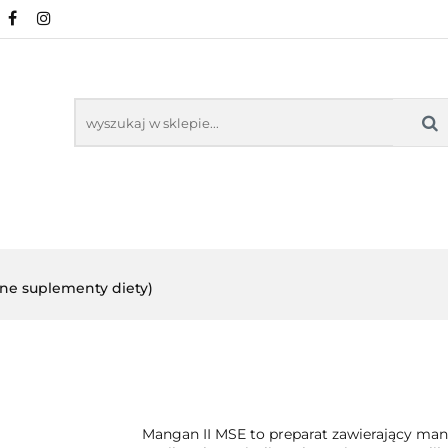
URALNE
MINERAŁY NATURALNE
SUPLEMEN
WSPARCIE ORGANIZMU
KOSMETYKI NATURA
ZDROWA ŻYWNOŚĆ, DIETA
ARTYKUŁY
ENTY
ODPORNOŚĆ
WSPARCIE
KOSMETYKI
LNE
ORGANIZMU
NATURALNE
lne suplementy diety)
Mangan II MSE to preparat zawierający ma