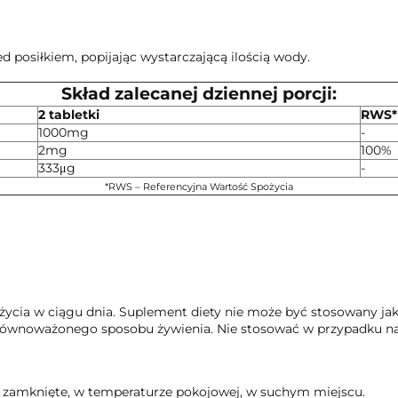
ed posiłkiem, popijając wystarczającą ilością wody.
Skład zalecanej dziennej porcji:
2 tabletki
RWS*
1000mg
-
2mg
100%
333μg
-
*RWS – Referencyjna Wartość Spożycia
ożycia w ciągu dnia. Suplement diety nie może być stosowany jak
zrównoważonego sposobu żywienia. Nie stosować w przypadku nad
 zamknięte, w temperaturze pokojowej, w suchym miejscu.