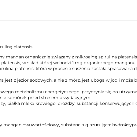
uliną platensis.
inny mangan organicznie związany z mikroalgą spirulina platensis
ny platensis, w skład której wchodzi 1 mg organicznego mangan
ulina platensis, która w procesie suszenia została sprasowana 
na jest z jezior sodowych, a nie z mórz, jest uboga w jod i może
wego metabolizmu energetycznego, przyczynia się do utrzym
onie komórek przed stresem oksydacyjnym.
ozy, białka mleka krowiego, drożdży, substancji konserwujących
czny mangan dwuwartościowy, substancja glazurująca: hydroksypr