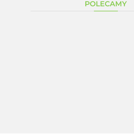
POLECAMY
G
Zestaw 3 x Kolagen
ZESTAW 3 SZTUKI
Glow Collagen Shot
QuinoMit®Q10 MSE
15 saszetek Tiens +
50 ml koenzym Q10
gratis Wit C Acerola
573.00
+ Seleemit MSE
1632.00
Gratis