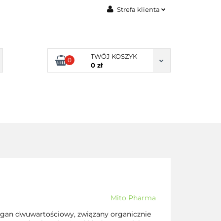
Strefa klienta
TY NATURALNE
Zaloguj się
LNE
Zarejestruj się
TWÓJ KOSZYK
0
Dodaj zgłoszenie
0 zł
Zgody cookies
DLA
ZDROWA
ARTYKUŁY
DOMU
ŻYWNOŚĆ,
DIETA
Mito Pharma
ngan dwuwartościowy, związany organicznie