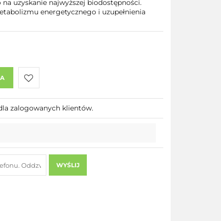
ło na uzyskanie najwyższej biodostępności.
tabolizmu energetycznego i uzupełnienia
KA
Do
dla zalogowanych klientów.
przechowalni
WYŚLIJ