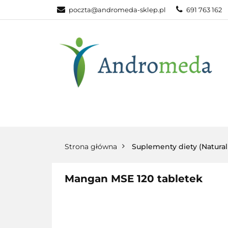
poczta@andromeda-sklep.pl
691 763 162
WITAMINY NAT
ODPORNOŚĆ
DLA DOMU
WITAMINY
MINERAŁY
SUPLEM
NATURALNE
NATURALNE
NATURA
Strona główna
Suplementy diety (Natura
Mangan MSE 120 tabletek