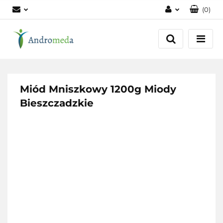
(
0
)
Zaloguj się
Zarejestruj się
Dodaj zgłoszenie
Zgody cookies
Miód Mniszkowy 1200g Miody
Bieszczadzkie