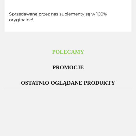
Sprzedawane przez nas suplementy są w 100%
oryginalne!
POLECAMY
PROMOCJE
OSTATNIO OGLĄDANE PRODUKTY
-12%
Zestaw 3
Glutation
D