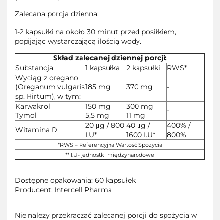
Zalecana porcja dzienna:
1-2 kapsułki na około 30 minut przed posiłkiem,
popijając wystarczającą ilością wody.
Skład zalecanej dziennej porcji:
Substancja
1 kapsułka
2 kapsułki
RWS*
Wyciąg z oregano
(Oreganum vulgaris
185 mg
370 mg
-
sp. Hirtum), w tym:
Karwakrol
150 mg
300 mg
-
Tymol
5,5 mg
11 mg
20 μg / 800
40 μg /
400% /
Witamina D
I.U*
1600 I.U*
800%
*RWS – Referencyjna Wartość Spożycia
** I.U- jednostki międzynarodowe
Dostępne opakowania: 60 kapsułek
Producent: Intercell Pharma
Nie należy przekraczać zalecanej porcji do spożycia w