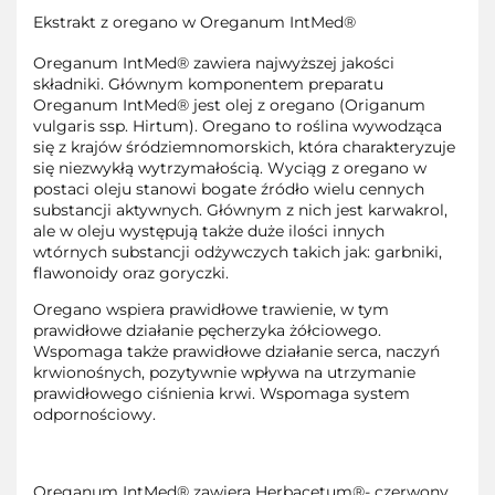
Ekstrakt z oregano w Oreganum IntMed®
Oreganum IntMed® zawiera najwyższej jakości
składniki. Głównym komponentem preparatu
Oreganum IntMed® jest olej z oregano (Origanum
vulgaris ssp. Hirtum). Oregano to roślina wywodząca
się z krajów śródziemnomorskich, która charakteryzuje
się niezwykłą wytrzymałością. Wyciąg z oregano w
postaci oleju stanowi bogate źródło wielu cennych
substancji aktywnych. Głównym z nich jest karwakrol,
ale w oleju występują także duże ilości innych
wtórnych substancji odżywczych takich jak: garbniki,
flawonoidy oraz goryczki.
Oregano wspiera prawidłowe trawienie, w tym
prawidłowe działanie pęcherzyka żółciowego.
Wspomaga także prawidłowe działanie serca, naczyń
krwionośnych, pozytywnie wpływa na utrzymanie
prawidłowego ciśnienia krwi. Wspomaga system
odpornościowy.
Oreganum IntMed® zawiera Herbacetum®- czerwony