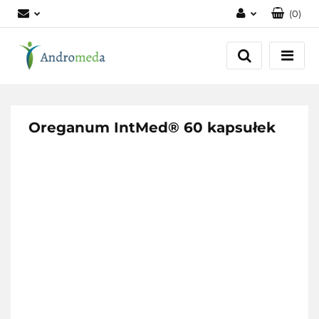
(
0
)
Zaloguj się
Zarejestruj się
Dodaj zgłoszenie
Zgody cookies
Oreganum IntMed® 60 kapsułek