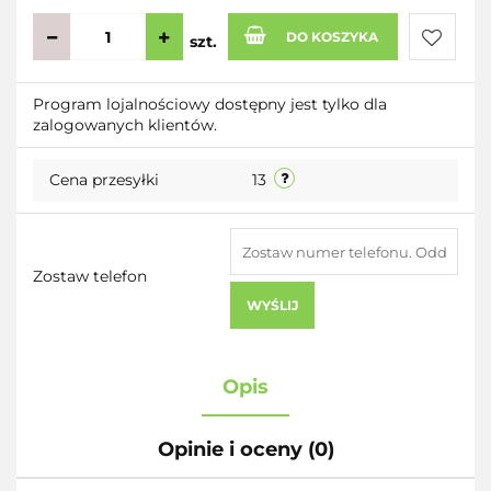
DO KOSZYKA
szt.
Do
Program lojalnościowy dostępny jest tylko dla
zalogowanych klientów.
przecho
Cena przesyłki
13
Zostaw telefon
WYŚLIJ
Opis
Opinie i oceny (0)