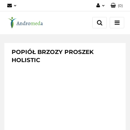
(
0
)
Zaloguj się
Zarejestruj się
Dodaj zgłoszenie
Zgody cookies
POPIÓŁ BRZOZY PROSZEK
HOLISTIC