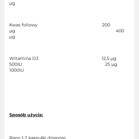
µg
Kwas foliowy
200
µg
400
µg
Witamina D3
12,5 µg
500IU
25 µg
1000IU
Sposób użycia:
Rano 1-2 kapsułki dziennie.