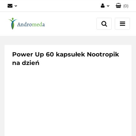
(
0
)
Zaloguj się
Zarejestruj się
Dodaj zgłoszenie
Zgody cookies
Power Up 60 kapsułek Nootropik
na dzień