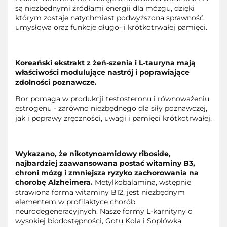
są niezbędnymi źródłami energii dla mózgu, dzięki
którym zostaje natychmiast podwyższona sprawność
umysłowa oraz funkcje długo- i krótkotrwałej pamięci.
Koreański ekstrakt z żeń-szenia i L-tauryna mają
właściwości modulujące nastrój i poprawiające
zdolności poznawcze.
Bor pomaga w produkcji testosteronu i równoważeniu
estrogenu - zarówno niezbędnego dla siły poznawczej,
jak i poprawy zręczności, uwagi i pamięci krótkotrwałej.
Wykazano, że nikotynoamidowy riboside,
najbardziej zaawansowana postać witaminy B3,
chroni mózg i zmniejsza ryzyko zachorowania na
chorobę Alzheimera.
Metylkobalamina, wstępnie
strawiona forma witaminy B12, jest niezbędnym
elementem w profilaktyce chorób
neurodegeneracyjnych. Nasze formy L-karnityny o
wysokiej biodostępności, Gotu Kola i Soplówka