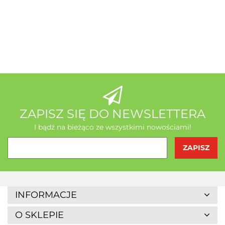
A-Z Medica
AB - Natura
ZAPISZ SIĘ DO NEWSLETTERA
I bądź na bieżąco ze wszystkimi nowościami!
Agrofrost
INFORMACJE
O SKLEPIE