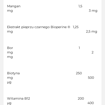
Mangan
1,5
mg
3 mg
Ekstrakt pieprzu czarnego Bioperine ®
1,25
mg
2,5 mg
Bor
1
mg
2
mg
Biotyna
250
mg
500
µg
Witamina B12
200
µg
400