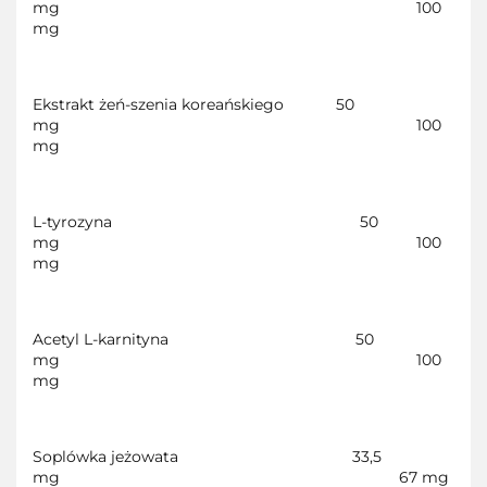
mg
100
mg
Ekstrakt żeń-szenia koreańskiego
50
mg
100
mg
L-tyrozyna
50
mg
100
mg
Acetyl L-karnityna
50
mg
100
mg
Soplówka jeżowata
33,5
mg
67 mg