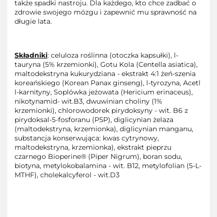
także spadki nastroju. Dla każdego, kto chce zadbać o
zdrowie swojego mózgu i zapewnić mu sprawność na
długie lata.
Składniki
: celuloza roślinna (otoczka kapsułki), l-
tauryna (5% krzemionki), Gotu Kola (Centella asiatica),
maltodekstryna kukurydziana - ekstrakt 4:1 żeń-szenia
koreańskiego (Korean Panax ginseng), l-tyrozyna, Acetl
l-karnityny, Soplówka jeżowata (Hericium erinaceus),
nikotynamid- wit.B3, dwuwinian choliny (1%
krzemionki), chlorowodorek pirydoksyny - wit. B6 z
pirydoksal-5-fosforanu (P5P), diglicynian żelaza
(maltodekstryna, krzemionka), diglicynian manganu,
substancja konserwująca: kwas cytrynowy,
maltodekstryna, krzemionka), ekstrakt pieprzu
czarnego Bioperine® (Piper Nigrum), boran sodu,
biotyna, metylokobalamina - wit. B12, metylofolian (5-L-
MTHF), cholekalcyferol - wit.D3