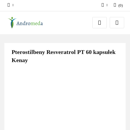
(
0
)
Zaloguj się
Zarejestruj się
Dodaj zgłoszenie
Zgody cookies
Pterostilbeny Resveratrol PT 60 kapsułek
Kenay