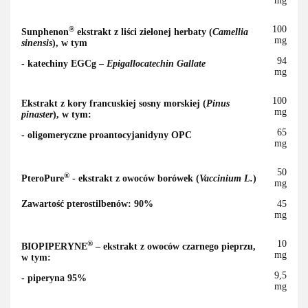
mg
100
®
Sunphenon
ekstrakt z liści zielonej herbaty (
Camellia
mg
sinensis
), w tym
94
- katechiny EGCg –
Epigallocatechin Gallate
mg
100
Ekstrakt z kory francuskiej sosny morskiej (
Pinus
mg
pinaster
), w tym:
65
- oligomeryczne proantocyjanidyny OPC
mg
50
®
PteroPure
- ekstrakt z owoców borówek (
Vaccinium L.
)
mg
Zawartość pterostilbenów: 90%
45
mg
10
®
BIOPIPERYNE
– ekstrakt z owoców czarnego pieprzu,
mg
w tym:
9,5
- piperyna 95%
mg