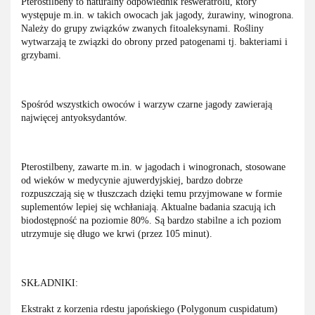
Pterostilbeny to naturalny odpowiednik resweratrolu, który
występuje m.in. w takich owocach jak jagody, żurawiny, winogrona.
Należy do grupy związków zwanych fitoaleksynami. Rośliny
wytwarzają te związki do obrony przed patogenami tj. bakteriami i
grzybami.
Spośród wszystkich owoców i warzyw czarne jagody zawierają
najwięcej antyoksydantów.
Pterostilbeny, zawarte m.in. w jagodach i winogronach, stosowane
od wieków w medycynie ajuwerdyjskiej, bardzo dobrze
rozpuszczają się w tłuszczach dzięki temu przyjmowane w formie
suplementów lepiej się wchłaniają. Aktualne badania szacują ich
biodostępność na poziomie 80%. Są bardzo stabilne a ich poziom
utrzymuje się długo we krwi (przez 105 minut).
SKŁADNIKI:
Ekstrakt z korzenia rdestu japońskiego (Polygonum cuspidatum)