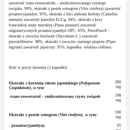
zawartość trans-resweratrolu – zmikronizowanego czystego
związku: 99%, ekstrakt z pestek winogron (Vitis vinifera) zawartość
proantocyjanidyn: 95%, ekstrakt z liści zielonej herbaty (Camellia
sinensis) zawartość katechin EGCg: 94%, ekstrakt z kory
francuskiej sosny morskiej (Pinus pinaster) zawartość
oligomerycznych proantocyjanidyn OPC: 65%, PteroPure® -
ekstrakt z owoców borówek (Vaccinium L.) zawartość
pterostilbenów: 90%, ekstrakt z owoców czarnego pieprzu (Piper
nigrum) zawartość piperyny: 95%, kapsułka: celuloza roślinna.
Ilość w porcji dziennej (2 kapsułki)
200
Ekstrakt z korzenia rdestu japońskiego (
Polygonum
mg
Cuspidatum
), w tym
198
-trans-resweratrol – zmikronizowany czysty związek
mg
100
Ekstrakt z pestek winogron
(Vitis vinifera)
, w tym:
mg
- proantocyjanidyny
95