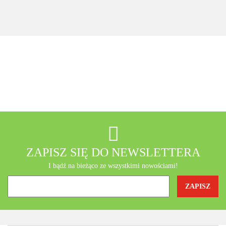
+ Seleemit
gratis
MSE Gratis
Wit C
Acerola
A-Z Medica
AB - Natura
ZAPISZ SIĘ DO NEWSLETTERA
I bądź na bieżąco ze wszystkimi nowościami!
Agrofrost