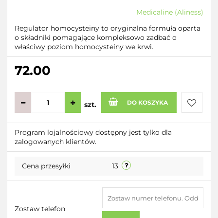
Medicaline (Aliness)
Regulator homocysteiny to oryginalna formuła oparta
o składniki pomagające kompleksowo zadbać o
właściwy poziom homocysteiny we krwi.
72.00
DO KOSZYKA
szt.
Do
Program lojalnościowy dostępny jest tylko dla
zalogowanych klientów.
przecho
Cena przesyłki
13
Zostaw telefon