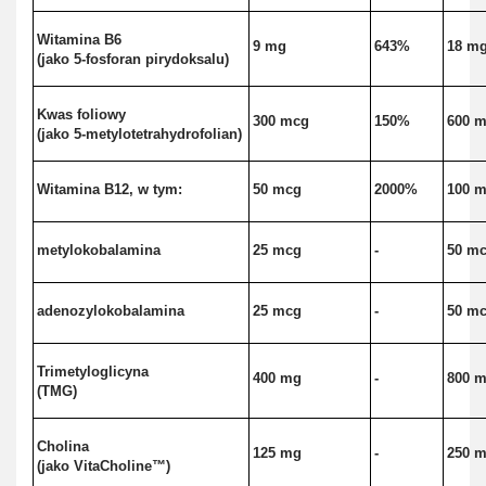
Witamina B6
9 mg
643%
18 m
(jako 5-fosforan pirydoksalu)
Kwas foliowy
300 mcg
150%
600 
(jako 5-metylotetrahydrofolian)
Witamina B12, w tym:
50 mcg
2000%
100 
metylokobalamina
25 mcg
-
50 m
adenozylokobalamina
25 mcg
-
50 m
Trimetyloglicyna
400 mg
-
800 
(TMG)
Cholina
125 mg
-
250 
(jako VitaCholine™)