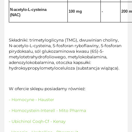
N-acetylo-L-cysteina
100 mg
-
200 
(NAC)
Składniki: trimetyloglicyna (TMG), dwuwinian choliny,
N-acetylo-L-cysteina, 5-fosforan ryboflawiny, 5-fosforan
pirydoksalu, sól glukozaminowa kwasu (6S)-5-
metylotetrahydrofoliowego, metylokobalamina,
adenozylokobalamina, otoczka kapsułki:
hydroksypropylometyloceluloza (substancja wiążąca).
W ofercie sklepu posiadamy również:
- Homocyne - Hauster
- Homocystein-Interell - Mito Pharma
- Ubichinol Coqh-Cf - Kenay