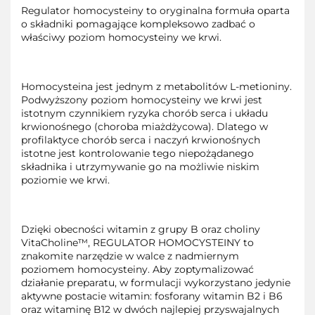
Regulator homocysteiny to oryginalna formuła oparta
o składniki pomagające kompleksowo zadbać o
właściwy poziom homocysteiny we krwi.
Homocysteina jest jednym z metabolitów L-metioniny.
Podwyższony poziom homocysteiny we krwi jest
istotnym czynnikiem ryzyka chorób serca i układu
krwionośnego (choroba miażdżycowa). Dlatego w
profilaktyce chorób serca i naczyń krwionośnych
istotne jest kontrolowanie tego niepożądanego
składnika i utrzymywanie go na możliwie niskim
poziomie we krwi.
Dzięki obecności witamin z grupy B oraz choliny
VitaCholine™, REGULATOR HOMOCYSTEINY to
znakomite narzędzie w walce z nadmiernym
poziomem homocysteiny. Aby zoptymalizować
działanie preparatu, w formulacji wykorzystano jedynie
aktywne postacie witamin: fosforany witamin B2 i B6
oraz witaminę B12 w dwóch najlepiej przyswajalnych