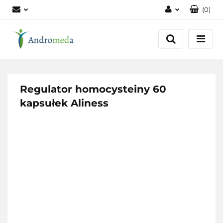
(
0
)
Zaloguj się
Zarejestruj się
Dodaj zgłoszenie
Zgody cookies
Regulator homocysteiny 60
kapsułek Aliness