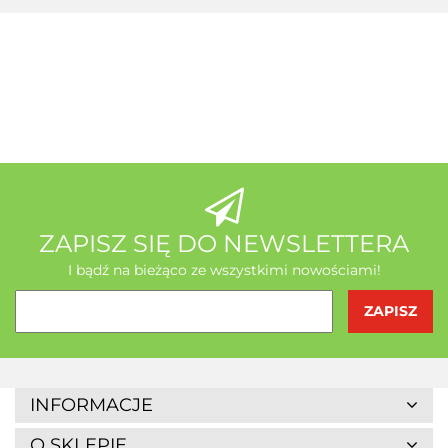
A-Z Medica
AB - Natura
ZAPISZ SIĘ DO NEWSLETTERA
I bądź na bieżąco ze wszystkimi nowościami!
Agrofrost
INFORMACJE
O SKLEPIE