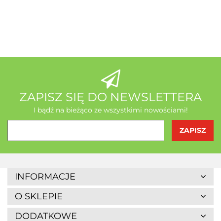
A-Z Medica
AB - Natura
ZAPISZ SIĘ DO NEWSLETTERA
I bądź na bieżąco ze wszystkimi nowościami!
Agrofrost
INFORMACJE
O SKLEPIE
DODATKOWE