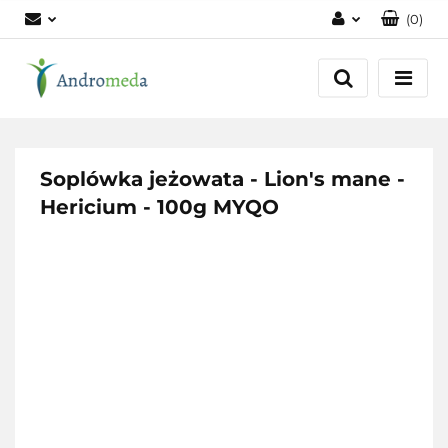
(
0
)
Zaloguj się
Zarejestruj się
Dodaj zgłoszenie
Zgody cookies
Soplówka jeżowata - Lion's mane -
Hericium - 100g MYQO