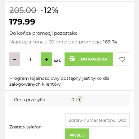
205.00
-12%
179.99
Do końca promocji pozostało:
Najniższa cena z 30 dni przed promocją:
169.74
DO KOSZYKA
szt.
Do
Program lojalnościowy dostępny jest tylko dla
zalogowanych klientów.
przecho
Cena przesyłki
0
Zostaw telefon
WYŚLIJ