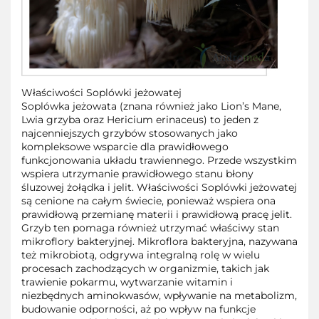
Właściwości Soplówki jeżowatej
Soplówka jeżowata (znana również jako Lion’s Mane,
Lwia grzyba oraz Hericium erinaceus) to jeden z
najcenniejszych grzybów stosowanych jako
kompleksowe wsparcie dla prawidłowego
funkcjonowania układu trawiennego. Przede wszystkim
wspiera utrzymanie prawidłowego stanu błony
śluzowej żołądka i jelit. Właściwości Soplówki jeżowatej
są cenione na całym świecie, ponieważ wspiera ona
prawidłową przemianę materii i prawidłową pracę jelit.
Grzyb ten pomaga również utrzymać właściwy stan
mikroflory bakteryjnej. Mikroflora bakteryjna, nazywana
też mikrobiotą, odgrywa integralną rolę w wielu
procesach zachodzących w organizmie, takich jak
trawienie pokarmu, wytwarzanie witamin i
niezbędnych aminokwasów, wpływanie na metabolizm,
budowanie odporności, aż po wpływ na funkcje