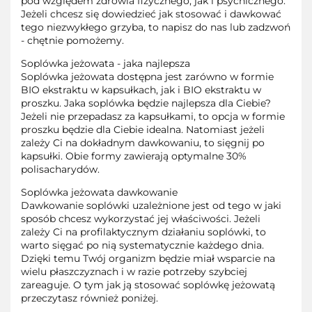
pod względem zdrowia fizycznego, jak i psychicznego.
Jeżeli chcesz się dowiedzieć jak stosować i dawkować
tego niezwykłego grzyba, to napisz do nas lub zadzwoń
- chętnie pomożemy.
Soplówka jeżowata - jaka najlepsza
Soplówka jeżowata dostępna jest zarówno w formie
BIO ekstraktu w kapsułkach, jak i BIO ekstraktu w
proszku. Jaka soplówka będzie najlepsza dla Ciebie?
Jeżeli nie przepadasz za kapsułkami, to opcja w formie
proszku będzie dla Ciebie idealna. Natomiast jeżeli
zależy Ci na dokładnym dawkowaniu, to sięgnij po
kapsułki. Obie formy zawierają optymalne 30%
polisacharydów.
Soplówka jeżowata dawkowanie
Dawkowanie soplówki uzależnione jest od tego w jaki
sposób chcesz wykorzystać jej właściwości. Jeżeli
zależy Ci na profilaktycznym działaniu soplówki, to
warto sięgać po nią systematycznie każdego dnia.
Dzięki temu Twój organizm będzie miał wsparcie na
wielu płaszczyznach i w razie potrzeby szybciej
zareaguje. O tym jak ją stosować soplówkę jeżowatą
przeczytasz również poniżej.