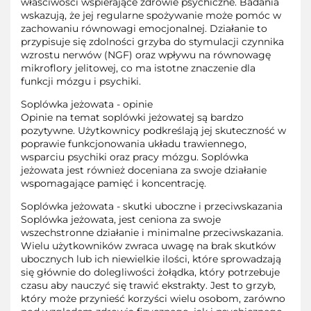
właściwości wspierające zdrowie psychiczne. Badania
wskazują, że jej regularne spożywanie może pomóc w
zachowaniu równowagi emocjonalnej. Działanie to
przypisuje się zdolności grzyba do stymulacji czynnika
wzrostu nerwów (NGF) oraz wpływu na równowagę
mikroflory jelitowej, co ma istotne znaczenie dla
funkcji mózgu i psychiki.
Soplówka jeżowata - opinie
Opinie na temat soplówki jeżowatej są bardzo
pozytywne. Użytkownicy podkreślają jej skuteczność w
poprawie funkcjonowania układu trawiennego,
wsparciu psychiki oraz pracy mózgu. Soplówka
jeżowata jest również doceniana za swoje działanie
wspomagające pamięć i koncentrację.
Soplówka jeżowata - skutki uboczne i przeciwskazania
Soplówka jeżowata, jest ceniona za swoje
wszechstronne działanie i minimalne przeciwskazania.
Wielu użytkowników zwraca uwagę na brak skutków
ubocznych lub ich niewielkie ilości, które sprowadzają
się głównie do dolegliwości żołądka, który potrzebuje
czasu aby nauczyć się trawić ekstrakty. Jest to grzyb,
który może przynieść korzyści wielu osobom, zarówno