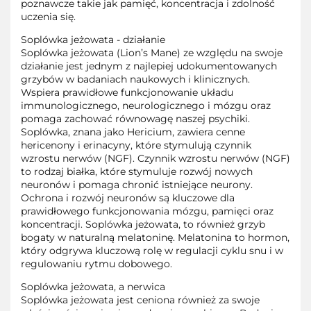
poznawcze takie jak pamięć, koncentracja i zdolność
uczenia się.
Soplówka jeżowata - działanie
Soplówka jeżowata (Lion’s Mane) ze względu na swoje
działanie jest jednym z najlepiej udokumentowanych
grzybów w badaniach naukowych i klinicznych.
Wspiera prawidłowe funkcjonowanie układu
immunologicznego, neurologicznego i mózgu oraz
pomaga zachować równowagę naszej psychiki.
Soplówka, znana jako Hericium, zawiera cenne
hericenony i erinacyny, które stymulują czynnik
wzrostu nerwów (NGF). Czynnik wzrostu nerwów (NGF)
to rodzaj białka, które stymuluje rozwój nowych
neuronów i pomaga chronić istniejące neurony.
Ochrona i rozwój neuronów są kluczowe dla
prawidłowego funkcjonowania mózgu, pamięci oraz
koncentracji. Soplówka jeżowata, to również grzyb
bogaty w naturalną melatoninę. Melatonina to hormon,
który odgrywa kluczową rolę w regulacji cyklu snu i w
regulowaniu rytmu dobowego.
Soplówka jeżowata, a nerwica
Soplówka jeżowata jest ceniona również za swoje