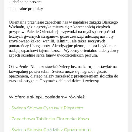
- idealna na prezent
- naturalne produkty
Orientalna przeniesie zapachem nas w najdalsze zakątki Bliskiego
Wschodu, gdzie egzotyka miesza się z korzennością ciepłych
przypraw. Palenie Orientalnej przywodzi na myśl spacer pośród
licznych gwarnych straganów, gdzie zewsząd uderzają nas nuty
zmysłowego kakao, wanilii, jaśminu, ale także soczystych
pomarańczy i bergamoty. Afrodyzyjne piżmo, ambra i cyklamen
nadają zapachowi tajemniczości. Wyborny orientalno-aldehydowy
zapach skradnie serca fanów uwodzicielskich perfum.
Ostrzeżenie: Nie pozostawiać świecy bez nadzoru, nie stawiać na
łatwopalnej powierzchni. Świeca może się nagrzać i grozić
oparzeniem, dlatego należy zaczekać z przenoszeniem słoiczka do
czasu aż ostygnie. Trzymać z dala od dzieci i zwierząt
W ofercie sklepu posiadamy również:
- Świeca Sojowa Cytrusy z Pieprzem
- Zapachowa Tabliczka Florencka Kawa
- Świeca Sojowa Goździk z Cynamonem