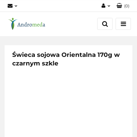
(
0
)
Zaloguj się
Zarejestruj się
Dodaj zgłoszenie
Zgody cookies
Świeca sojowa Orientalna 170g w
czarnym szkle