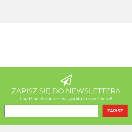
+ Seleemit
gratis
MSE Gratis
Wit C
Acerola
A-Z Medica
AB - Natura
ZAPISZ SIĘ DO NEWSLETTERA
I bądź na bieżąco ze wszystkimi nowościami!