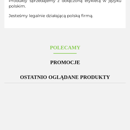
Produkty sprzedajemy z dołączoną etykietą w języku
polskim.
Jesteśmy legalnie działającą polską firmą.
POLECAMY
PROMOCJE
OSTATNIO OGLĄDANE PRODUKTY
-12%
Zestaw 3
Glutation
D
x