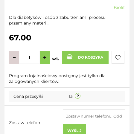
Biolit
Dla diabetyków i osób z zaburzeniami procesu
przemiany materii.
67.00
DO KOSZYKA
szt.
Do
Program lojalnościowy dostępny jest tylko dla
zalogowanych klientów.
przecho
Cena przesyłki
13
Zostaw telefon
WYŚLIJ