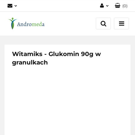
(
0
)
Zaloguj się
Zarejestruj się
Dodaj zgłoszenie
Zgody cookies
Witamiks - Glukomin 90g w
granulkach