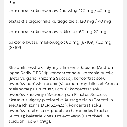
mg
koncentrat soku owoców żurawiny: 120 mg / 40 mg
ekstrakt z pięciornika kurzego ziela: 120 mg / 40 mg
koncentrat soku owoców rokitnika: 60 mg 20 mg
bakterie kwasu mlekowego : 60 mg (6×109) / 20 mg
(6×109)
Składniki: ekstrakt płynny z korzenia łopianu (Arctium
lappa Radix DER 1:1); koncentrat soku korzenia buraka
(Beta vulgaris Rhizoma Succus), koncentrat soku
owoców borówki i aronii (Vaccinum myrtillus et Aronia
melanocarpa Fructus Succus); koncentrat soku
owoców żurawiny (Macrocarpon Fructus Succus);
ekstrakt z kłączy pięciornika kurzego ziela (Potentilla
erecta Rhizoma DER 3,5-4,5:1); koncentrat soku
owoców rokitnika (Hippophae rhamnoides Fructus
Succus); bakterie kwasu mlekowego (Lactobacillus
acidophillus 6×109/g).