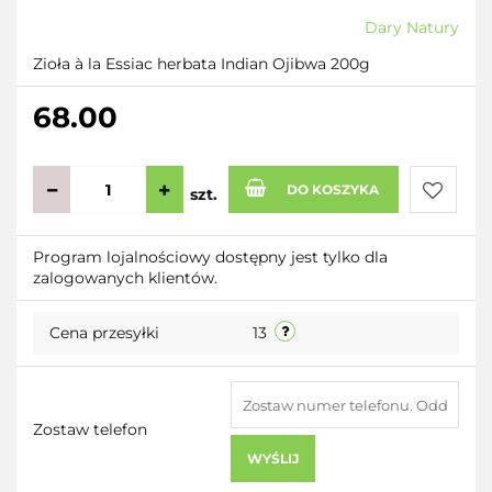
Dary Natury
Zioła à la Essiac herbata Indian Ojibwa 200g
68.00
DO KOSZYKA
szt.
Do
Program lojalnościowy dostępny jest tylko dla
zalogowanych klientów.
przecho
Cena przesyłki
13
Zostaw telefon
WYŚLIJ