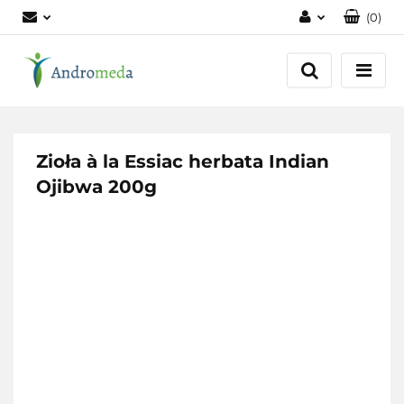
(
0
)
Zaloguj się
Zarejestruj się
Dodaj zgłoszenie
Zgody cookies
Zioła à la Essiac herbata Indian
Ojibwa 200g