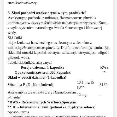
stres środowiskowy.
3. Skąd pochodzi astaksantyna w tym produkcie?
Astaksantyna pochodzi z mikroalg Haematococcus pluvialis
uprawianych w czystym środowisku na hawajskim wybrzeżu Kona,
z wykorzystaniem naturalnego światła słonecznego i filtrowanej
wody.
Składniki
olej z krokosza barwierskiego; astaksantyna z ekstraktu z
mikroalg
Haematococcus pluvialis
; D-alfa-toko- ferol (witamina E);
składniki otoczki kapsułki: żelatyna, substancja utrzymująca wilgoć:
glicerol, woda.
Tabela składników aktywnych
Porcja dzienna: 1 kapsułka
RWS
Opakowanie zawiera: 300 kapsułek
*
Skład w porcji dziennej (1 kapsułka)
10,1 mg/15
Witamina E (D-alfa-tokoferol)
84 %
IU**
Astaksantyna z ekstraktu z alg
Haematococcus
12 mg
-
pluvialis
*RWS - Referencyjnych Wartości Spożycia
** IU - Internetional Unit (jednostka międzynarodowa)
Sposób użycia