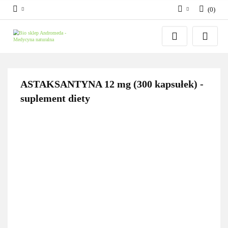
(
0
)
Zaloguj się
Zarejestruj się
Dodaj zgłoszenie
Zgody cookies
ASTAKSANTYNA 12 mg (300 kapsułek) -
suplement diety