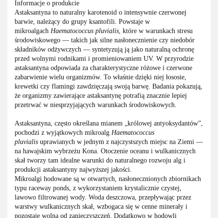
Informacje o produkcie
Astaksantyna to naturalny karotenoid o intensywnie czerwonej
barwie, należący do grupy ksantofili. Powstaje w
mikroalgach
Haematococcus pluvialis
, które w warunkach stresu
środowiskowego — takich jak silne nasłonecznienie czy niedobór
składników odżywczych — syntetyzują ją jako naturalną ochronę
przed wolnymi rodnikami i promieniowaniem UV. W przyrodzie
astaksantyna odpowiada za charakterystyczne różowe i czerwone
zabarwienie wielu organizmów. To właśnie dzięki niej łososie,
krewetki czy flamingi zawdzięczają swoją barwę. Badania pokazują,
że organizmy zawierające astaksantynę potrafią znacznie lepiej
przetrwać w niesprzyjających warunkach środowiskowych.
Astaksantyna, często określana mianem „królowej antyoksydantów”,
pochodzi z wyjątkowych mikroalg
Haematococcus
pluvialis
uprawianych w jednym z najczystszych miejsc na Ziemi —
na hawajskim wybrzeżu Kona. Otoczenie oceanu i wulkanicznych
skał tworzy tam idealne warunki do naturalnego rozwoju alg i
produkcji astaksantyny najwyższej jakości.
Mikroalgi hodowane są w otwartych, nasłonecznionych zbiornikach
typu raceway ponds, z wykorzystaniem krystalicznie czystej,
lawowo filtrowanej wody. Woda deszczowa, przepływając przez
warstwy wulkanicznych skał, wzbogaca się w cenne minerały i
pozostaje wolna od zanieczyszczeń. Dodatkowo w hodowli