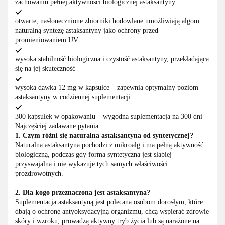
zachowaniu pełnej aktywności biologicznej astaksantyny
otwarte, nasłonecznione zbiorniki hodowlane umożliwiają algom
naturalną syntezę astaksantyny jako ochrony przed
promieniowaniem UV
wysoka stabilność biologiczna i czystość astaksantyny, przekładająca
się na jej skuteczność
wysoka dawka 12 mg w kapsułce – zapewnia optymalny poziom
astaksantyny w codziennej suplementacji
300 kapsułek w opakowaniu – wygodna suplementacja na 300 dni
Najczęściej zadawane pytania
1. Czym różni się naturalna astaksantyna od syntetycznej?
Naturalna astaksantyna pochodzi z mikroalg i ma pełną aktywność
biologiczną, podczas gdy forma syntetyczna jest słabiej
przyswajalna i nie wykazuje tych samych właściwości
prozdrowotnych.
2. Dla kogo przeznaczona jest astaksantyna?
Suplementacja astaksantyną jest polecana osobom dorosłym, które:
dbają o ochronę antyoksydacyjną organizmu, chcą wspierać zdrowie
skóry i wzroku, prowadzą aktywny tryb życia lub są narażone na