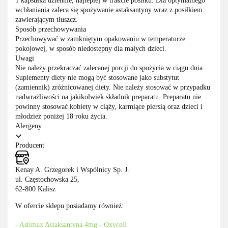
1 kapsułka dziennie, najlepiej w trakcie posiłku. Dla optymalnego
wchłaniania zaleca się spożywanie astaksantyny wraz z posiłkiem
zawierającym tłuszcz.
Sposób przechowywania
Przechowywać w zamkniętym opakowaniu w temperaturze
pokojowej, w sposób niedostępny dla małych dzieci.
Uwagi
Nie należy przekraczać zalecanej porcji do spożycia w ciągu dnia.
Suplementy diety nie mogą być stosowane jako substytut
(zamiennik) zróżnicowanej diety. Nie należy stosować w przypadku
nadwrażliwości na jakikolwiek składnik preparatu. Preparatu nie
powinny stosować kobiety w ciąży, karmiące piersią oraz dzieci i
młodzież poniżej 18 roku życia.
Alergeny
Producent
Kenay A. Grzegorek i Wspólnicy Sp. J.
ul. Częstochowska 25,
62-800 Kalisz
W ofercie sklepu posiadamy również:
- Astimax Astaksantyna 4mg - Oxycell