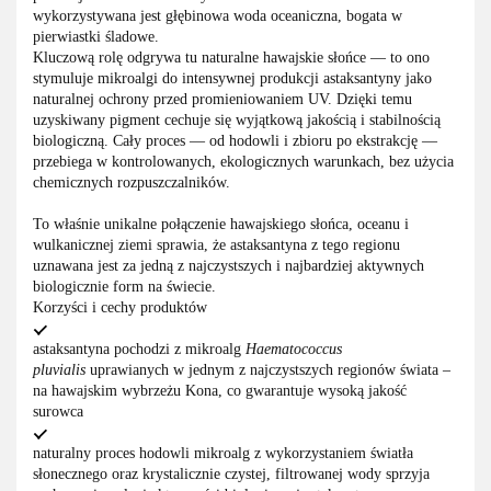
wykorzystywana jest głębinowa woda oceaniczna, bogata w
pierwiastki śladowe.
Kluczową rolę odgrywa tu naturalne hawajskie słońce — to ono
stymuluje mikroalgi do intensywnej produkcji astaksantyny jako
naturalnej ochrony przed promieniowaniem UV. Dzięki temu
uzyskiwany pigment cechuje się wyjątkową jakością i stabilnością
biologiczną. Cały proces — od hodowli i zbioru po ekstrakcję —
przebiega w kontrolowanych, ekologicznych warunkach, bez użycia
chemicznych rozpuszczalników.
To właśnie unikalne połączenie hawajskiego słońca, oceanu i
wulkanicznej ziemi sprawia, że astaksantyna z tego regionu
uznawana jest za jedną z najczystszych i najbardziej aktywnych
biologicznie form na świecie.
Korzyści i cechy produktów
astaksantyna pochodzi z mikroalg
Haematococcus
pluvialis
uprawianych w jednym z najczystszych regionów świata –
na hawajskim wybrzeżu Kona, co gwarantuje wysoką jakość
surowca
naturalny proces hodowli mikroalg z wykorzystaniem światła
słonecznego oraz krystalicznie czystej, filtrowanej wody sprzyja