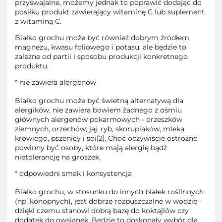
przyswajalne, możemy jednak to poprawić dodając do
posiłku produkt zawierający witaminę C lub suplement
z witaminą C.
Białko grochu może być również dobrym źródłem
magnezu, kwasu foliowego i potasu, ale będzie to
zależne od partii i sposobu produkcji konkretnego
produktu.
* nie zawiera alergenów
Białko grochu może być świetną alternatywą dla
alergików, nie zawiera bowiem żadnego z ośmiu
głównych alergenów pokarmowych - orzeszków
ziemnych, orzechów, jaj, ryb, skorupiaków, mleka
krowiego, pszenicy i soi[2]. Choć oczywiście ostrożne
powinny być osoby, które mają alergię bądź
nietolerancję na groszek.
* odpowiedni smak i konsystencja
Białko grochu, w stosunku do innych białek roślinnych
(np. konopnych), jest dobrze rozpuszczalne w wodzie -
dzięki czemu stanowi dobrą bazę do koktajlów czy
dodatek do owsianek. Będzie to doskonały wybór dla