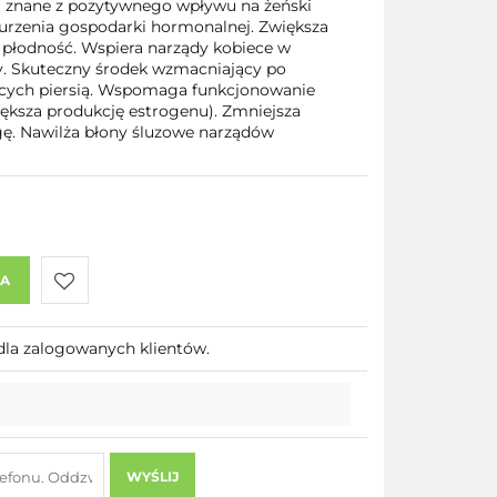
Jest znane z pozytywnego wpływu na żeński
burzenia gospodarki hormonalnej. Zwiększa
płodność. Wspiera narządy kobiece w
y. Skuteczny środek wzmacniający po
ących piersią. Wspomaga funkcjonowanie
iększa produkcję estrogenu). Zmniejsza
gę. Nawilża błony śluzowe narządów
KA
Do
dla zalogowanych klientów.
przechowalni
WYŚLIJ