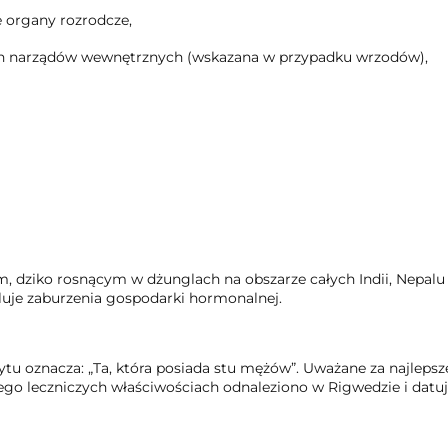
e organy rozrodcze,
wych narządów wewnętrznych (wskazana w przypadku wrzodów),
, dziko rosnącym w dżunglach na obszarze całych Indii, Nepalu 
uluje zaburzenia gospodarki hormonalnej.
tu oznacza: „Ta, która posiada stu mężów”. Uważane za najleps
o leczniczych właściwościach odnaleziono w Rigwedzie i datuje 