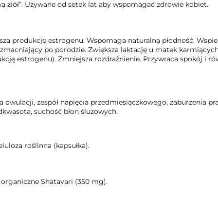
ą ziół”. Używane od setek lat aby wspomagać zdrowie kobiet.
sza produkcję estrogenu. Wspomaga naturalną płodność. Wspie
zmacniający po porodzie. Zwiększa laktację u matek karmiącyc
kcję estrogenu). Zmniejsza rozdrażnienie. Przywraca spokój i 
 owulacji, zespół napięcia przedmiesiączkowego, zaburzenia pra
dkwasota, suchość błon śluzowych.
luloza roślinna (kapsułka).
 organiczne Shatavari (350 mg).