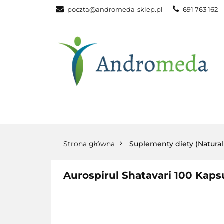
poczta@andromeda-sklep.pl
691 763 162
WITAMINY NAT
ODPORNOŚĆ
DLA DOMU
WITAMINY
MINERAŁY
SUPLEM
NATURALNE
NATURALNE
NATURA
Strona główna
Suplementy diety (Natura
Aurospirul Shatavari 100 Kaps