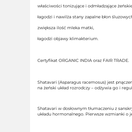
właściwości tonizujące i odmładzające żeński
łagodzi i nawilża stany zapalne błon śluzo
zwiększa ilość mleka matki,
łagodzi objawy klimakterium.
Certyfikat ORGANIC INDIA oraz FAIR TRADE.
Shatavari (Asparagus racemosus) jest pnączem
na żeński układ rozrodczy – odżywia go i reg
Shatavari w dosłownym tłumaczeniu z sanskry
układu hormonalnego. Pierwsze wzmianki o jeg