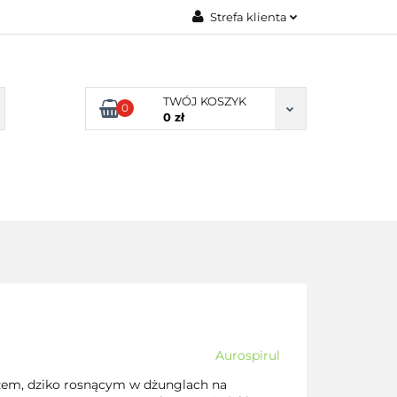
Strefa klienta
TY NATURALNE
Zaloguj się
LNE
Zarejestruj się
TWÓJ KOSZYK
0
Dodaj zgłoszenie
0 zł
Zgody cookies
DLA
ZDROWA
ARTYKUŁY
DOMU
ŻYWNOŚĆ,
DIETA
Aurospirul
czem, dziko rosnącym w dżunglach na