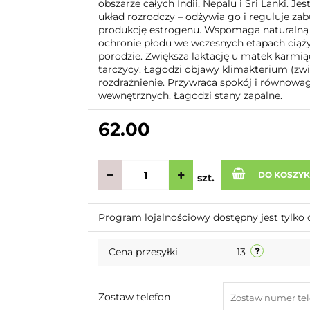
obszarze całych Indii, Nepalu i Sri Lanki. 
układ rozrodczy – odżywia go i reguluje za
produkcję estrogenu. Wspomaga naturalną 
ochronie płodu we wczesnych etapach ciąż
porodzie. Zwiększa laktację u matek karmi
tarczycy. Łagodzi objawy klimakterium (zw
rozdrażnienie. Przywraca spokój i równowa
wewnętrznych. Łagodzi stany zapalne.
62.00
DO KOSZY
szt.
Program lojalnościowy dostępny jest tylko 
Cena przesyłki
13
Zostaw telefon