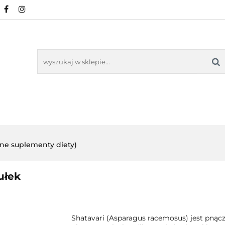
URALNE
MINERAŁY NATURALNE
SUPLEMEN
WSPARCIE ORGANIZMU
KOSMETYKI NATURA
ZDROWA ŻYWNOŚĆ, DIETA
ARTYKUŁY
ENTY
ODPORNOŚĆ
WSPARCIE
KOSMETYKI
LNE
ORGANIZMU
NATURALNE
lne suplementy diety)
ułek
Shatavari (Asparagus racemosus) jest pną