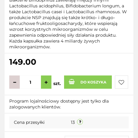
Bakterie Bifidophilus zawierają między innymi
Lactobacillus acidophilus, Bifidobacterium longum, a
także Lactobacillus casei i Lactobacillus rhamnosus. W
produkcie NSP znajdują się także krótko- i długo-
łańcuchowe fruktooligosacharydy, które wspierają
wzrost korzystnych mikroorganizmów w celu
zapewnienia odpowiedniej siły działania produktu.
Każda kapsułka zawiera 4 miliardy żywych
mikroorganizmów.
149.00
DO KOSZYKA
szt.
Do
Program lojalnościowy dostępny jest tylko dla
zalogowanych klientów.
przecho
Cena przesyłki
13