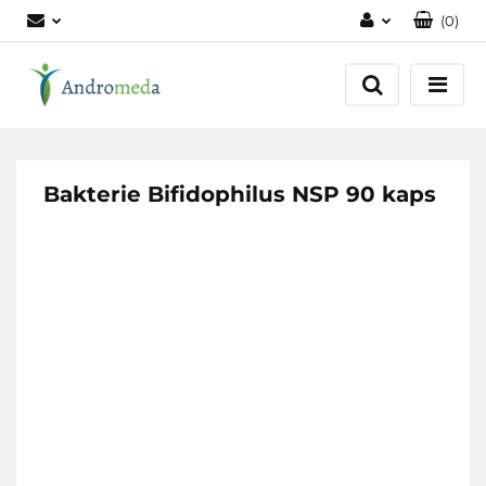
(
0
)
Zaloguj się
Zarejestruj się
Dodaj zgłoszenie
Zgody cookies
Bakterie Bifidophilus NSP 90 kaps