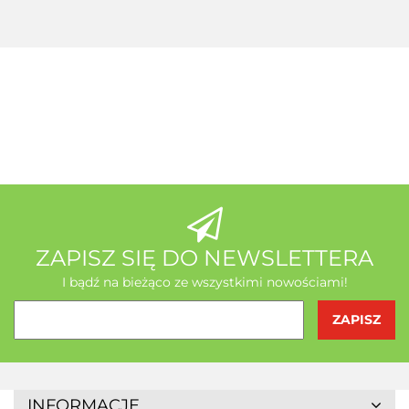
MSE Gratis
Wit C
Acerola
A-Z Medica
AB - Natura
ZAPISZ SIĘ DO NEWSLETTERA
I bądź na bieżąco ze wszystkimi nowościami!
Agrofrost
INFORMACJE