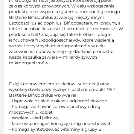
mikroorganizmów jelitowych, które oferują pełen
zakres korzyści zdrowotnych. W celu wzbogacania
produktu oraz wsparcia systemu immunologicznego
Bakterie Bifidophilus zawierają między innymi
Lactobacillus acidophilus, Bifidobacterium longum, a
także Lactobacillus casei i Lactobacillus rhamnosus. W
produkcie NSP znajdują się także krótko- i długo-
łańcuchowe fruktooligosacharydy, które wspierają
wzrost korzystnych mikroorganizmów w celu
zapewnienia odpowiedniej siły działania produktu.
Każda kapsułka zawiera 4 miliardy żywych
mikroorganizmów.
Dzięki odpowiedniemu składowi substancji oraz
wysokiej dawki pożytecznych bakterii produkt NSP
Bakterie Bifidophilus wpływa na :
- Usprawnia działanie układu odpornościowego.
- Pomaga zachować zdrowie pochwy i dróg
moczowych u kobiet.
- Wspiera układ jelitowy.
- Może wspomagać kondycję dróg oddechowych.
- Pomaga syntetyzować witaminy z grupy B.