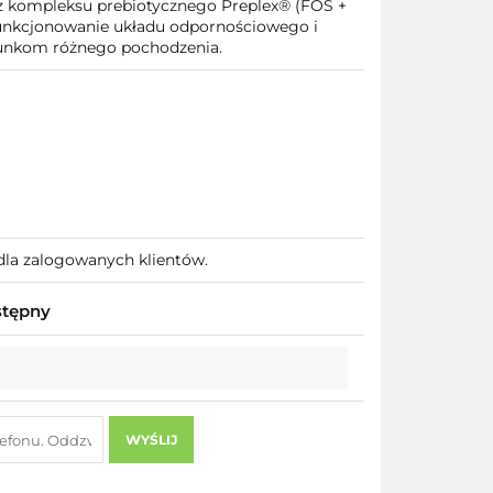
z kompleksu prebiotycznego Preplex® (FOS +
unkcjonowanie układu odpornościowego i
gunkom różnego pochodzenia.
dla zalogowanych klientów.
stępny
WYŚLIJ