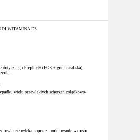
RDI WITAMINA D3
rebiotycznego Preplex® (FOS + guma arabska),
zenia.
i.
rzypadku wielu przewlekłych schorzeń żołądkowo-
a zdrowia człowieka poprzez modulowanie wzrostu