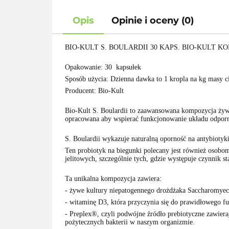
Opis
Opinie i oceny (0)
BIO-KULT S. BOULARDII 30 KAPS. BIO-KUL
Opakowanie: 30 kapsułek
Sposób użycia: Dzienna dawka to 1 kropla na kg masy cia
Producent: Bio-Kult
Bio-Kult S. Boulardii to zaawansowana kompozycja żyw
opracowana aby wspierać funkcjonowanie układu odpor
S. Boulardii wykazuje naturalną oporność na antybiotyk
Ten probiotyk na biegunki polecany jest również osobo
jelitowych, szczególnie tych, gdzie występuje czynnik s
Ta unikalna kompozycja zawiera:
- żywe kultury niepatogennego drożdżaka Saccharomyec
- witaminę D3, która przyczynia się do prawidłowego 
- Preplex®, czyli podwójne źródło prebiotyczne zawier
pożytecznych bakterii w naszym organizmie.