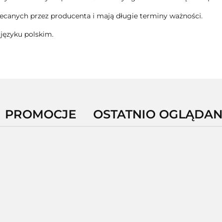
canych przez producenta i mają długie terminy ważności.
języku polskim.
PROMOCJE
OSTATNIO OGLĄDA
-12%
lutation
MSE
Dwupak
300mg
Mumio