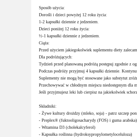
Sposób użycia:
Dorośli i dzieci powyżej 12 roku życia:
1-2 kapsułki dziennie z jedzeniem.
Dzieci poniżej 12 roku życia:
½-1 kapsułki dziennie z jedzeniem.
Ciąża:
Przed użyciem jakiegokolwiek suplementu diety zalecam
Dla podróżujących:
Tydzień przed planowaną podróżą postępuj zgodnie z o
Podczas podróży przyjmuj 4 kapsułki dziennie. Kontynuu
Suplementy nie mogą być stosowane jako substytut zróż
Przechowywać w chłodnym miejscu niedostępnym dla m
Jeśli przyjmujesz leki lub cierpisz na jakiekolwiek scho
Składniki:
- Żywe kultury drożdzy (mleko, soja) - patrz szczep pon
- Preplex® (fuktooligosacharydy (FOS) i guma arabska)
- Witamina D3 (cholekalcyferol)
- Kapsułka roślinna (hydroksypropylometyloceluloza)