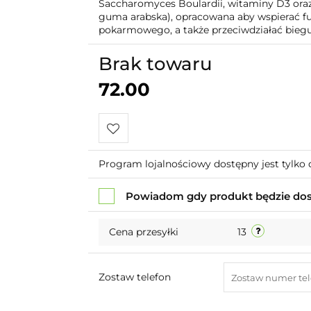
Saccharomyces Boulardii, witaminy D3 ora
guma arabska), opracowana aby wspierać f
pokarmowego, a także przeciwdziałać bie
Brak towaru
72.00
Do
Program lojalnościowy dostępny jest tylko 
przechowalni
Powiadom gdy produkt będzie do
Cena przesyłki
13
Zostaw telefon