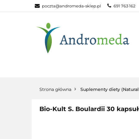
poczta@andromeda-sklep.pl
691 763 162
WITAMINY NAT
ODPORNOŚĆ
DLA DOMU
WITAMINY
MINERAŁY
SUPLEM
NATURALNE
NATURALNE
NATURA
Strona główna
Suplementy diety (Natura
Bio-Kult S. Boulardii 30 kapsu