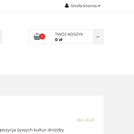
Strefa klienta
TY NATURALNE
Zaloguj się
LNE
Zarejestruj się
TWÓJ KOSZYK
0
Dodaj zgłoszenie
0 zł
Zgody cookies
DLA
ZDROWA
ARTYKUŁY
DOMU
ŻYWNOŚĆ,
DIETA
Bio-Kult
pozycja żywych kultur drożdży