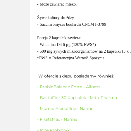
- Może zawierać mleko.
Żywe kultury drożdży:
- Saccharomyces boulardii CNCM I-3799
Porcja 2 kapsułek zawiera:
- Witamina D3 6 μg (120% RWS*)
- 500 mg żywych mikroorganizmów na 2 kapsułki (5 x 
*RWS = Referencyjna Wartość Spożycia
W ofercie sklepu posiadamy również:
- ProbioBalance Forte - Aliness
- BactoFlor 30 Kapsułek - Mito-Pharma
- Mumio Acidofilne - Narine
- FruitsMax - Narine
- Inne Probiotyki