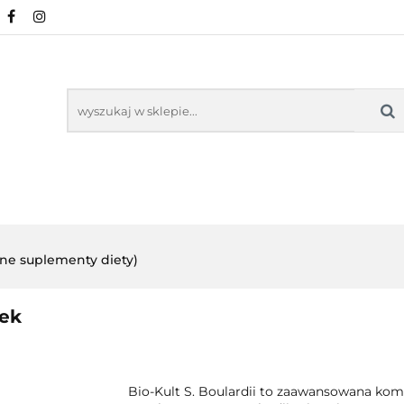
URALNE
MINERAŁY NATURALNE
SUPLEMEN
WSPARCIE ORGANIZMU
KOSMETYKI NATURA
ZDROWA ŻYWNOŚĆ, DIETA
ARTYKUŁY
ENTY
ODPORNOŚĆ
WSPARCIE
KOSMETYKI
LNE
ORGANIZMU
NATURALNE
lne suplementy diety)
łek
Bio-Kult S. Boulardii to zaawansowana kom