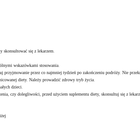
y skonsultować się z lekarzem.
gólnymi wskazówkami stosowania.
j przyjmowanie przez co najmniej tydzień po zakończeniu podróży. Nie przekra
nicowanej diety. Należy prowadzić zdrowy tryb życia.
ałych dzieci.
rzenia, czy dolegliwości, przed użyciem suplementu diety, skonsultuj się z lekar
iżej