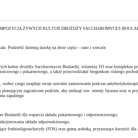
T KOMPOZYCJA ŻYWYCH KULTUR DROŻDŻY SACCHAROMYCES BOULA
ła. Podzielić dzienną dawkę na dwie części - rano i wieczór.
ych kultur drożdży Saccharomyces Boulardii, witaminy D3 oraz kompleksu p
nościowego i pokarmowego, a także przeciwdziałać biegunkom różnego pochod
i, wobec czego znajduje swoje szerokie zastosowanie podczas antybiotykoterapi
m planującym zagraniczne podróże, aby uniknąć tzw. zemsty faraona oraz w p
tanu zapalnego.
es Boulardii dla wsparcia układu pokarmowego i odpornościowego;
funkcjonowania układu odpornościowego;
ające fruktooligosacharydy (FOS) oraz gumę arabską, przynoszące korzyści dl