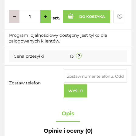
DO KOSZYKA
szt.
Do
Program lojalnościowy dostępny jest tylko dla
zalogowanych klientów.
przecho
Cena przesyłki
13
Zostaw telefon
WYŚLIJ
Opis
Opinie i oceny (0)