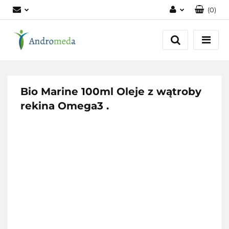
(
0
)
Zaloguj się
Zarejestruj się
Dodaj zgłoszenie
Zgody cookies
Bio Marine 100ml Oleje z wątroby
rekina Omega3 .