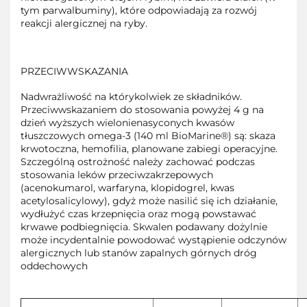
tym parwalbuminy), które odpowiadają za rozwój
reakcji alergicznej na ryby.
PRZECIWWSKAZANIA
Nadwrażliwość na którykolwiek ze składników.
Przeciwwskazaniem do stosowania powyżej 4 g na
dzień wyższych wielonienasyconych kwasów
tłuszczowych omega-3 (140 ml BioMarine®) są: skaza
krwotoczna, hemofilia, planowane zabiegi operacyjne.
Szczególną ostrożność należy zachować podczas
stosowania leków przeciwzakrzepowych
(acenokumarol, warfaryna, klopidogrel, kwas
acetylosalicylowy), gdyż może nasilić się ich działanie,
wydłużyć czas krzepnięcia oraz mogą powstawać
krwawe podbiegnięcia. Skwalen podawany dożylnie
może incydentalnie powodować wystąpienie odczynów
alergicznych lub stanów zapalnych górnych dróg
oddechowych