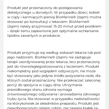
Produkt jest przeznaczony do postępowania
dietetycznego u dorosłych. W przypadku dzieci, kobiet
w ciąży i karmiących piersią BioMarine® (żspm) można
stosować po konsultacji z lekarzem. BioMarine®
(żspm) należy przyjmować 15-20 minut przed posiłkiem
– dzięki temu zapewnione jest optymalne wchłanianie
lipidów zawartych w produkcie.
Produkt przyjmuje się według wskazań lekarza lub pod
jego nadzorem. BioMarine® (żspm) nie zastępuje
terapii zaordynowanej przez lekarza, lecz przeznaczony
jest do równoległegostosowania z leczeniem. Produkt
niekompletny pod względem odżywczym, nie może
być stosowany jako jedyne źródło pożywienia osób, dla
których został przeznaczony. Nie przekraczać zaleconej
porcji do spożycia w ciągu dnia. Utrzymanie
prawidłowego stanu zdrowia wymaga
zrównoważonego odżywiania i prowadzenia zdrowego
trybu życia. Nie stosować w przypadku nadwrażliwości
na którykolwiek ze składników preparatu. Produkt jest
niewzbogaconym olejem rybim, nie zawiera białek (w