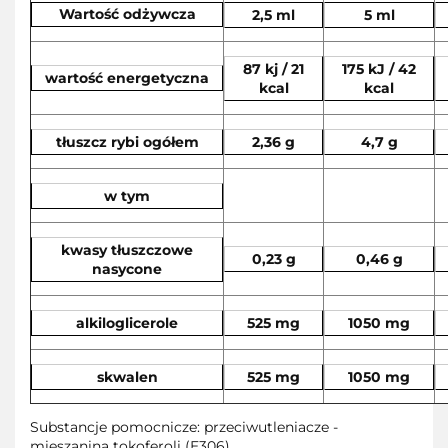
Wartość odżywcza
2,5 ml
5 ml
87 kj / 21
175 kJ / 42
wartość energetyczna
kcal
kcal
tłuszcz rybi ogółem
2,36 g
4,7 g
w tym
kwasy tłuszczowe
0,23 g
0,46 g
nasycone
alkiloglicerole
525 mg
1050 mg
skwalen
525 mg
1050 mg
Substancje pomocnicze: przeciwutleniacze -
mieszanina tokoferoli (E306).