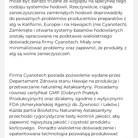
może być bardzo trudne ze względu na specyfikę tego
rodzaju systemów hodowli. Rzeczywiście, ciągłe
zanieczyszczenia zamkniętych hodowli doprowadziły
do poważnych problemów producentów preparatów z
alg w Kalifornii, Europie i na Hawajach (nie Cyanotech).
Zamknięte i otwarte systemy basenów hodowlanych
zostały opracowane na podstawie wieloletniego
doświadczenia firmy Cyanotech. Miały one
minimalizować problemy oraz zapewnić, że produkty z
alg są wolne zanieczyszczeń.
Firma Cyanotech posiada pozwolenie wydane przez
Departament Zdrowia stanu Hawaje na produkcję i
przetwarzanie naturalnej Astaksantyny. Posiadamy
również certyfikat GMP (Dobrych Praktyk
Produkcyjnych) oraz działamy zgodnie z wytycznymi
FDA (Amerykańskiej Agencji ds. Żywności i Leków.)
Każda partia BioAstinu Naturalnej Astaksantyny
przechodzi rygorystyczne testy kontroli jakości, aby
zapewnić najwyższą jakość i czystość produktu
końcowego. Ponadto wieloletnie doświadczenie i
opatentowana technologia pozwalają produkować